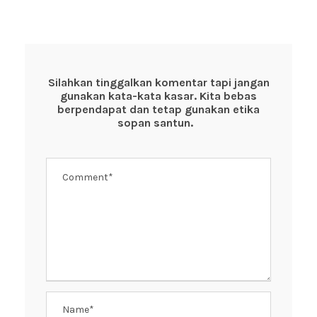
c
tt
at
er
e
e
er
s
e
b
A
st
o
p
Silahkan tinggalkan komentar tapi jangan
gunakan kata-kata kasar. Kita bebas
o
p
berpendapat dan tetap gunakan etika
k
sopan santun.