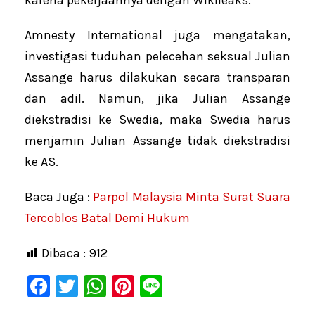
Amnesty International juga mengatakan,
investigasi tuduhan pelecehan seksual Julian
Assange harus dilakukan secara transparan
dan adil. Namun, jika Julian Assange
diekstradisi ke Swedia, maka Swedia harus
menjamin Julian Assange tidak diekstradisi
ke AS.
Baca Juga :
Parpol Malaysia Minta Surat Suara
Tercoblos Batal Demi Hukum
Dibaca :
912
F
T
W
Pi
Li
a
wi
h
nt
n