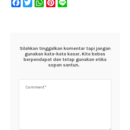
F
T
W
Pi
Li
a
wi
h
nt
n
c
tt
at
er
e
e
er
s
e
b
A
st
o
p
Silahkan tinggalkan komentar tapi jangan
gunakan kata-kata kasar. Kita bebas
o
p
berpendapat dan tetap gunakan etika
k
sopan santun.