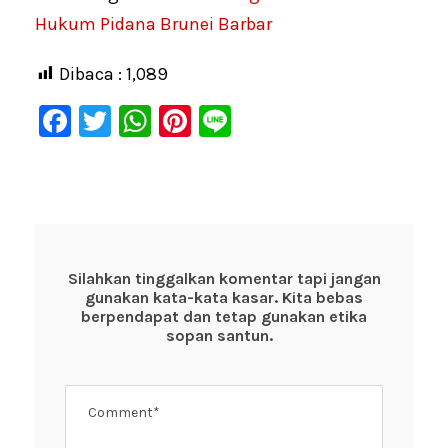
Hukum Pidana Brunei Barbar
Dibaca :
1,089
F
T
W
Pi
Li
a
wi
h
nt
n
c
tt
at
er
e
e
er
s
e
b
A
st
o
p
Silahkan tinggalkan komentar tapi jangan
gunakan kata-kata kasar. Kita bebas
o
p
berpendapat dan tetap gunakan etika
k
sopan santun.