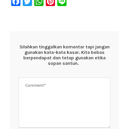
F
T
W
Pi
Li
a
wi
h
nt
n
c
tt
at
er
e
e
er
s
e
b
A
st
o
p
Silahkan tinggalkan komentar tapi jangan
gunakan kata-kata kasar. Kita bebas
o
p
berpendapat dan tetap gunakan etika
k
sopan santun.