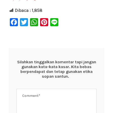
Dibaca :
1,858
F
T
W
Pi
Li
a
wi
h
nt
n
c
tt
at
er
e
e
er
s
e
b
A
st
o
p
Silahkan tinggalkan komentar tapi jangan
gunakan kata-kata kasar. Kita bebas
o
p
berpendapat dan tetap gunakan etika
k
sopan santun.