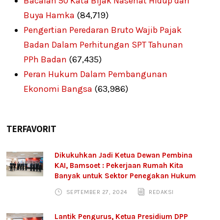
Bacalah 50 Kata Bijak Nasehat Hidup dari
Buya Hamka
(84,719)
Pengertian Peredaran Bruto Wajib Pajak
Badan Dalam Perhitungan SPT Tahunan
PPh Badan
(67,435)
Peran Hukum Dalam Pembangunan
Ekonomi Bangsa
(63,986)
TERFAVORIT
Dikukuhkan Jadi Ketua Dewan Pembina
KAI, Bamsoet : Pekerjaan Rumah Kita
Banyak untuk Sektor Penegakan Hukum
SEPTEMBER 27, 2024
REDAKSI
Lantik Pengurus, Ketua Presidium DPP