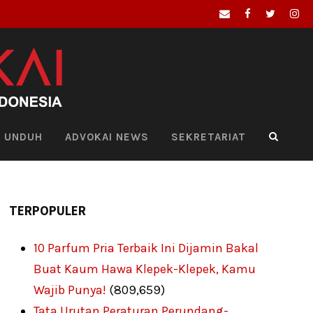
UNDUH
ADVOKAI NEWS
SEKRETARIAT
TERPOPULER
10 Parfum Pria Terbaik Ini Dijamin Bakal
Buat Kaum Hawa Klepek-Klepek, Kamu
Wajib Punya!
(809,659)
Tata Urutan Peraturan Perundang-