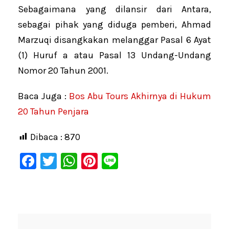
Sebagaimana yang dilansir dari Antara,
sebagai pihak yang diduga pemberi, Ahmad
Marzuqi disangkakan melanggar Pasal 6 Ayat
(1) Huruf a atau Pasal 13 Undang-Undang
Nomor 20 Tahun 2001.
Baca Juga :
Bos Abu Tours Akhirnya di Hukum
20 Tahun Penjara
Dibaca :
870
F
T
W
Pi
Li
a
wi
h
nt
n
c
tt
at
er
e
e
er
s
e
b
A
st