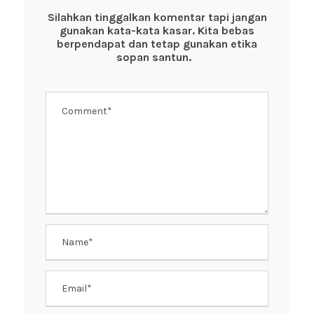
o
p
Silahkan tinggalkan komentar tapi jangan
gunakan kata-kata kasar. Kita bebas
o
p
berpendapat dan tetap gunakan etika
k
sopan santun.