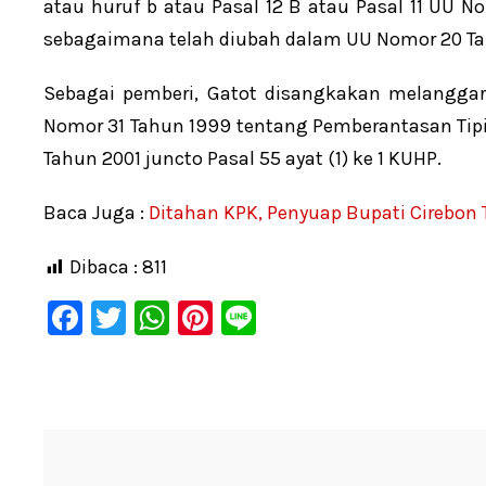
atau huruf b atau Pasal 12 B atau Pasal 11 UU 
sebagaimana telah diubah dalam UU Nomor 20 Ta
Sebagai pemberi, Gatot disangkakan melanggar 
Nomor 31 Tahun 1999 tentang Pemberantasan Tip
Tahun 2001 juncto Pasal 55 ayat (1) ke 1 KUHP.
Baca Juga :
Ditahan KPK, Penyuap Bupati Cirebon
Dibaca :
811
F
T
W
Pi
Li
a
wi
h
nt
n
c
tt
at
er
e
e
er
s
e
b
A
st