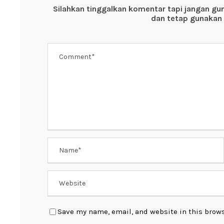
o
p
Silahkan tinggalkan komentar tapi jangan gu
o
p
dan tetap gunakan 
k
Save my name, email, and website in this brows