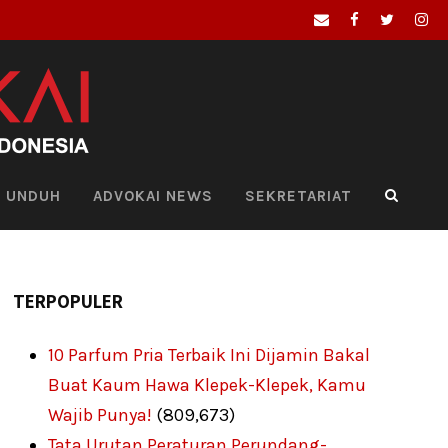
UNDUH
ADVOKAI NEWS
SEKRETARIAT
TERPOPULER
10 Parfum Pria Terbaik Ini Dijamin Bakal
Buat Kaum Hawa Klepek-Klepek, Kamu
Wajib Punya!
(809,673)
Tata Urutan Peraturan Perundang-