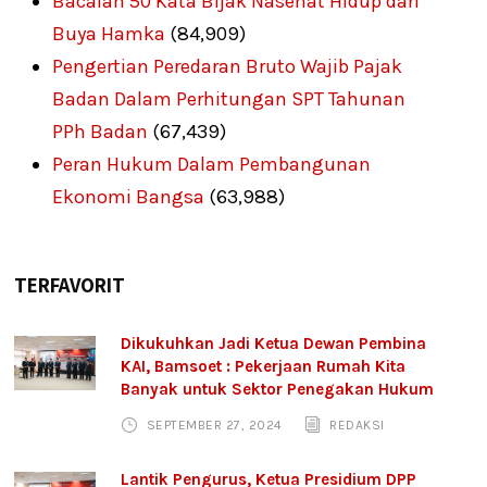
Bacalah 50 Kata Bijak Nasehat Hidup dari
Buya Hamka
(84,909)
Pengertian Peredaran Bruto Wajib Pajak
Badan Dalam Perhitungan SPT Tahunan
PPh Badan
(67,439)
Peran Hukum Dalam Pembangunan
Ekonomi Bangsa
(63,988)
TERFAVORIT
Dikukuhkan Jadi Ketua Dewan Pembina
KAI, Bamsoet : Pekerjaan Rumah Kita
Banyak untuk Sektor Penegakan Hukum
SEPTEMBER 27, 2024
REDAKSI
Lantik Pengurus, Ketua Presidium DPP