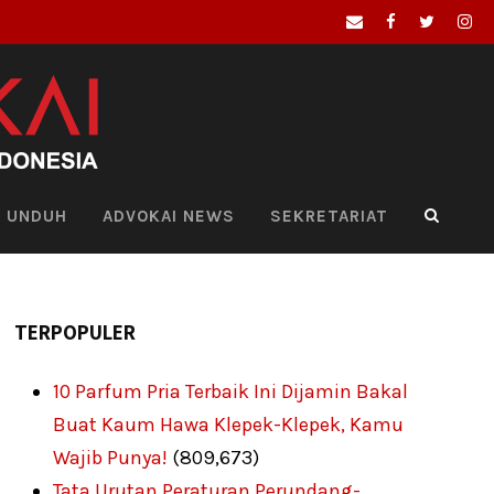
UNDUH
ADVOKAI NEWS
SEKRETARIAT
TERPOPULER
10 Parfum Pria Terbaik Ini Dijamin Bakal
Buat Kaum Hawa Klepek-Klepek, Kamu
Wajib Punya!
(809,673)
Tata Urutan Peraturan Perundang-