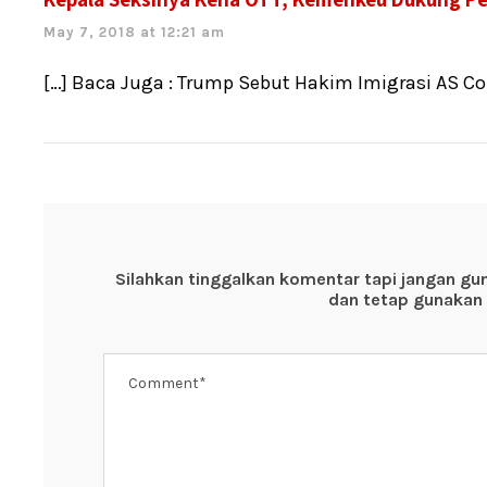
k
May 7, 2018 at 12:21 am
[…] Baca Juga : Trump Sebut Hakim Imigrasi AS C
Silahkan tinggalkan komentar tapi jangan gu
dan tetap gunakan 