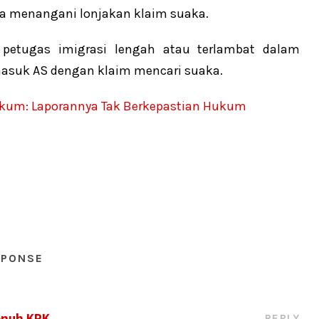
na menangani lonjakan klaim suaka.
petugas imigrasi lengah atau terlambat dalam
masuk AS dengan klaim mencari suaka.
ukum: Laporannya Tak Berkepastian Hukum
SPONSE
enuh KPK
REPLY