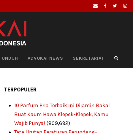
UNDUH
ADVOKAI NEWS
SEKRETARIAT
TERPOPULER
10 Parfum Pria Terbaik Ini Dijamin Bakal
Buat Kaum Hawa Klepek-Klepek, Kamu
Wajib Punya!
(809,692)
Tata Urutan Peraturan Perundang-