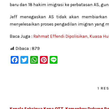
baru dan 18 hakim imigrasi ke perbatasan AS, gu
Jeff menegaskan AS tidak akan membiarkan 
menyelesaikan proses pengadilan imigran yang 
Baca Juga :
Rahmat Effendi Dipolisikan, Kuasa H
Dibaca :
879
F
T
W
Pi
Li
a
wi
h
nt
n
c
tt
at
er
e
e
er
s
e
1 RE
b
A
st
o
p
o
p
Kepala Seksinya Kena OTT, Kemenkeu Dukung P