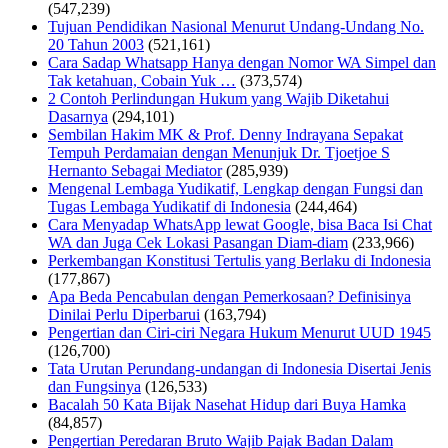
(547,239)
Tujuan Pendidikan Nasional Menurut Undang-Undang No.
20 Tahun 2003
(521,161)
Cara Sadap Whatsapp Hanya dengan Nomor WA Simpel dan
Tak ketahuan, Cobain Yuk …
(373,574)
2 Contoh Perlindungan Hukum yang Wajib Diketahui
Dasarnya
(294,101)
Sembilan Hakim MK & Prof. Denny Indrayana Sepakat
Tempuh Perdamaian dengan Menunjuk Dr. Tjoetjoe S
Hernanto Sebagai Mediator
(285,939)
Mengenal Lembaga Yudikatif, Lengkap dengan Fungsi dan
Tugas Lembaga Yudikatif di Indonesia
(244,464)
Cara Menyadap WhatsApp lewat Google, bisa Baca Isi Chat
WA dan Juga Cek Lokasi Pasangan Diam-diam
(233,966)
Perkembangan Konstitusi Tertulis yang Berlaku di Indonesia
(177,867)
Apa Beda Pencabulan dengan Pemerkosaan? Definisinya
Dinilai Perlu Diperbarui
(163,794)
Pengertian dan Ciri-ciri Negara Hukum Menurut UUD 1945
(126,700)
Tata Urutan Perundang-undangan di Indonesia Disertai Jenis
dan Fungsinya
(126,533)
Bacalah 50 Kata Bijak Nasehat Hidup dari Buya Hamka
(84,857)
Pengertian Peredaran Bruto Wajib Pajak Badan Dalam