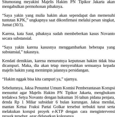
Situmorang meyakini Majelis Hakim PN Tipikor Jakarta akan
mengabulkan permohonan pihaknya.
“Saya yakin yang mulia hakim akan sependapat dan memenuhi
tuntutan KPK,” ungkapnya saat dikonfirmasi melalui pesan singkat,
Jumat (30/3).
Karena, kata Saut, pihaknya sudah membeberkan kasus Novanto
secara substansial.
“Saya yakin karena kasusnya menggambarkan beberapa yang
substansial,” tukasnya.
Kendati demikian, karena menurutnya keputusan hakim tidak bisa
dicampuri. Maka, dia akan tetap menyerahkan semuanya kepada
majelis hakim yang memimpin jalannya persidangan.
“Hakim nggak bisa kita campuri ya,” ujarnya.
Sebelumnya, Jaksa Penuntut Umum Komisi Pemberantasan Korupsi
menuntut agar Majelis Hakim PN Tipikor Jakarta, menghukum
terdakwa Setya Novanto dengan hukuman 16 tahun pidana penjara,
denda Rp 1 Miliar subsidair 6 bulan kurungan. Jaksa menilai,
mantan Ketua Fraksi Partai Golkar tersebut terbukti turut serta
melakukan korupsi proyek e-KTP dengan cara mengintervensi
proyek tersebut, agar didapatkan koleganya.