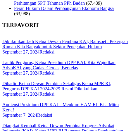
Perhitungan SPT Tahunan PPh Badan
(67,439)
Peran Hukum Dalam Pembangunan Ekonomi Bangsa
(63,988)
TERFAVORIT
Dikukuhkan Jadi Ketua Dewan Pembina KAI, Bamsoet : Pekerjaan
Rumah Kita Banyak untuk Sektor Penegakan Hukum
September 27, 2024
Redaksi
Lantik Pengurus, Ketua Presidium DPP KAI: Kita Wujudkan
AdvoKAI yang Cadas, Cerdas, Berkelas
September 27, 2024
Redaksi
Dihadiri Ketua Dewan Pembina Sekaligus Ketua MPR RI,
Pengurus DPP KAI 2024-2029 Resmi Dikukuhkan
September 27, 2024
Redaksi
Audiensi Presidium DPP KAI – Menkum HAM RI: Kita Mitra
Kerja!
September 7, 2024
Redaksi
Diangkat Kembali Ketua Dewan Pembina Kongres Advokat
Indonesia (KAI), Ketua MPR RI Bamsoet Dukung Pembentukan