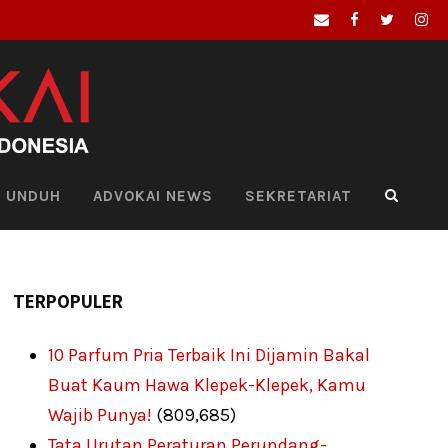
UNDUH
ADVOKAI NEWS
SEKRETARIAT
TERPOPULER
10 Parfum Pria Terbaik Ini Dijamin Bakal
Buat Kaum Hawa Klepek-Klepek, Kamu
Wajib Punya!
(809,685)
Tata Urutan Peraturan Perundang-