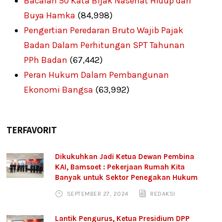
Bacalah 50 Kata Bijak Nasehat Hidup dari
Buya Hamka
(84,998)
Pengertian Peredaran Bruto Wajib Pajak
Badan Dalam Perhitungan SPT Tahunan
PPh Badan
(67,442)
Peran Hukum Dalam Pembangunan
Ekonomi Bangsa
(63,992)
TERFAVORIT
Dikukuhkan Jadi Ketua Dewan Pembina
KAI, Bamsoet : Pekerjaan Rumah Kita
Banyak untuk Sektor Penegakan Hukum
SEPTEMBER 27, 2024
REDAKSI
Lantik Pengurus, Ketua Presidium DPP