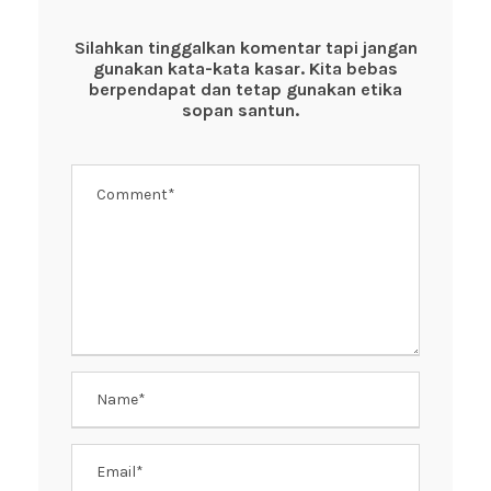
b
A
st
o
p
Silahkan tinggalkan komentar tapi jangan
gunakan kata-kata kasar. Kita bebas
o
p
berpendapat dan tetap gunakan etika
k
sopan santun.