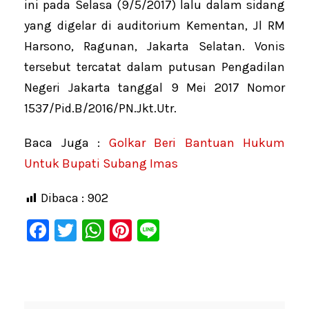
ini pada Selasa (9/5/2017) lalu dalam sidang
yang digelar di auditorium Kementan, Jl RM
Harsono, Ragunan, Jakarta Selatan. Vonis
tersebut tercatat dalam putusan Pengadilan
Negeri Jakarta tanggal 9 Mei 2017 Nomor
1537/Pid.B/2016/PN.Jkt.Utr.
Baca Juga :
Golkar Beri Bantuan Hukum
Untuk Bupati Subang Imas
Dibaca :
902
F
T
W
Pi
Li
a
wi
h
nt
n
c
tt
at
er
e
e
er
s
e