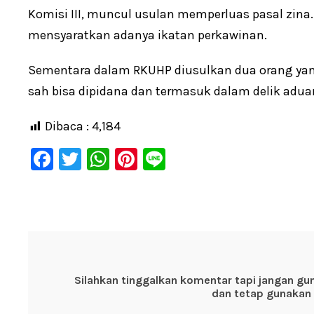
Komisi III, muncul usulan memperluas pasal zina.
mensyaratkan adanya ikatan perkawinan.
Sementara dalam RKUHP diusulkan dua orang yan
sah bisa dipidana dan termasuk dalam delik adua
Dibaca :
4,184
F
T
W
Pi
Li
a
wi
h
nt
n
c
tt
at
er
e
e
er
s
e
b
A
st
o
p
Silahkan tinggalkan komentar tapi jangan gu
o
p
dan tetap gunakan 