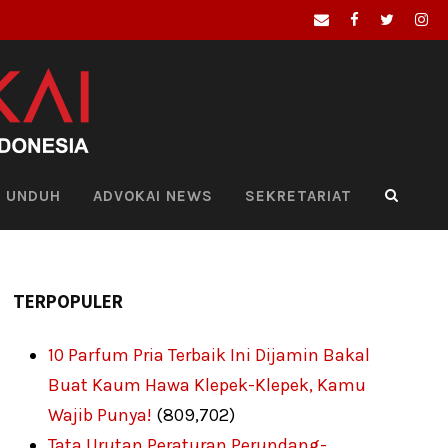
UNDUH
ADVOKAI NEWS
SEKRETARIAT
TERPOPULER
10 Parfum Pria Terbaik Ini Dijamin Bakal
Buat Kaum Hawa Klepek-Klepek, Kamu
Wajib Punya!
(809,702)
Tata Urutan Peraturan Perundang-