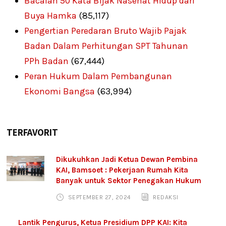
Bacalah 50 Kata Bijak Nasehat Hidup dari
Buya Hamka
(85,117)
Pengertian Peredaran Bruto Wajib Pajak
Badan Dalam Perhitungan SPT Tahunan
PPh Badan
(67,444)
Peran Hukum Dalam Pembangunan
Ekonomi Bangsa
(63,994)
TERFAVORIT
Dikukuhkan Jadi Ketua Dewan Pembina
KAI, Bamsoet : Pekerjaan Rumah Kita
Banyak untuk Sektor Penegakan Hukum
SEPTEMBER 27, 2024
REDAKSI
Lantik Pengurus, Ketua Presidium DPP KAI: Kita