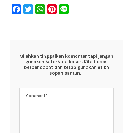
F
T
W
Pi
Li
a
wi
h
nt
n
c
tt
at
er
e
e
er
s
e
b
A
st
o
p
Silahkan tinggalkan komentar tapi jangan
gunakan kata-kata kasar. Kita bebas
o
p
berpendapat dan tetap gunakan etika
k
sopan santun.