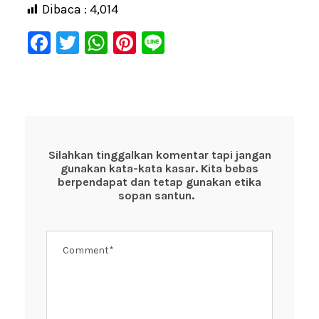
Dibaca :
4,014
F
T
W
Pi
Li
a
wi
h
nt
n
c
tt
at
er
e
e
er
s
e
b
A
st
o
p
Silahkan tinggalkan komentar tapi jangan
gunakan kata-kata kasar. Kita bebas
o
p
berpendapat dan tetap gunakan etika
k
sopan santun.