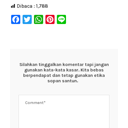
Dibaca :
1,788
F
T
W
Pi
Li
a
wi
h
nt
n
c
tt
at
er
e
e
er
s
e
b
A
st
o
p
Silahkan tinggalkan komentar tapi jangan
gunakan kata-kata kasar. Kita bebas
o
p
berpendapat dan tetap gunakan etika
k
sopan santun.