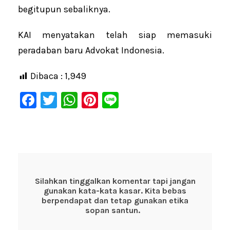
begitupun sebaliknya.
KAI menyatakan telah siap memasuki
peradaban baru Advokat Indonesia.
Dibaca :
1,949
F
T
W
Pi
Li
a
wi
h
nt
n
c
tt
at
er
e
e
er
s
e
b
A
st
o
p
Silahkan tinggalkan komentar tapi jangan
gunakan kata-kata kasar. Kita bebas
o
p
berpendapat dan tetap gunakan etika
k
sopan santun.