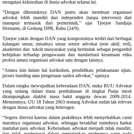
mengatasi kekisruhan di dunia advokat selama ini.
“Dengan dibentuknya DAN justru akan membuat organisasi
advokat lebih mandiri dan independen (tanpa intervensi) dari
manapun termasuk dari pemerintah,” ujar Tjoejoe Sandjaja
Hernanto, di Gedung DPR, Rabu (24/9).
Tjoejoe yakin dengan DAN yang komposisinya terdiri dari berbagai
kalangan unsur, misalnya unsur senior advokat (non aktif, red),
akademisi dan tokoh masyarakat yang bertindak sebagai pengambil
kebijakan terhadap pengawasan dan standarisasi kesamaan etika
profesi antara organisasi advokat satu dengan lainnya.
“Antara lain dalam hal kurikulum, pendidikan, pelaksanaan ujian,
proses banding atau pengenaan sanksi advokat,” ujarnya.
Dalam rangka mewujudkan keberadaan DAN, maka RUU Advokat
yang sedang dalam masa pembahasan di tingkat Panja mesti
dirampungkan diakhir masa bakti anggota dewan 2009-2014.
Menurutnya, UU 18 Tahun 2003 tentang Advokat sudah tak relevan
dengan dunia advokat yang heterogen.
“Segera direvisi karena dalam praktiknya lebih menyebabkan carut
marutnya organisasi advokat, sehingga berakibat runtuhnya harkat
martabat para advokat. Keberadaan advokat menjadi tidak mandiri,
dan tidak profesional dalam menjalankan profesinya yang pada