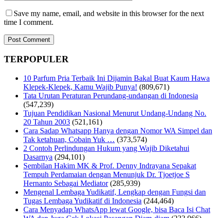
Save my name, email, and website in this browser for the next
time I comment.
TERPOPULER
10 Parfum Pria Terbaik Ini Dijamin Bakal Buat Kaum Hawa
Klepek-Klepek, Kamu Wajib Punya!
(809,671)
Tata Urutan Peraturan Perundang-undangan di Indonesia
(547,239)
Tujuan Pendidikan Nasional Menurut Undang-Undang No.
20 Tahun 2003
(521,161)
Cara Sadap Whatsapp Hanya dengan Nomor WA Simpel dan
Tak ketahuan, Cobain Yuk …
(373,574)
2 Contoh Perlindungan Hukum yang Wajib Diketahui
Dasarnya
(294,101)
Sembilan Hakim MK & Prof. Denny Indrayana Sepakat
Tempuh Perdamaian dengan Menunjuk Dr. Tjoetjoe S
Hernanto Sebagai Mediator
(285,939)
Mengenal Lembaga Yudikatif, Lengkap dengan Fungsi dan
Tugas Lembaga Yudikatif di Indonesia
(244,464)
Cara Menyadap WhatsApp lewat Google, bisa Baca Isi Chat