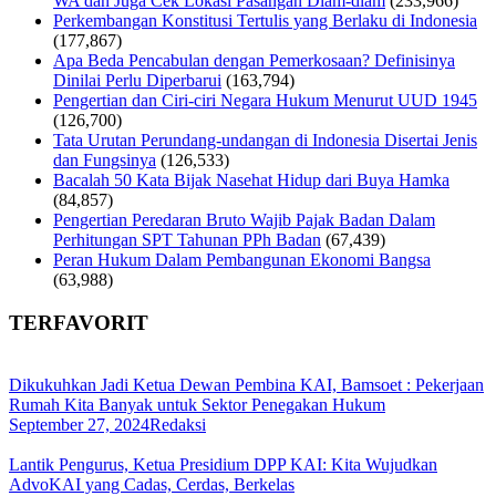
WA dan Juga Cek Lokasi Pasangan Diam-diam
(233,966)
Perkembangan Konstitusi Tertulis yang Berlaku di Indonesia
(177,867)
Apa Beda Pencabulan dengan Pemerkosaan? Definisinya
Dinilai Perlu Diperbarui
(163,794)
Pengertian dan Ciri-ciri Negara Hukum Menurut UUD 1945
(126,700)
Tata Urutan Perundang-undangan di Indonesia Disertai Jenis
dan Fungsinya
(126,533)
Bacalah 50 Kata Bijak Nasehat Hidup dari Buya Hamka
(84,857)
Pengertian Peredaran Bruto Wajib Pajak Badan Dalam
Perhitungan SPT Tahunan PPh Badan
(67,439)
Peran Hukum Dalam Pembangunan Ekonomi Bangsa
(63,988)
TERFAVORIT
Dikukuhkan Jadi Ketua Dewan Pembina KAI, Bamsoet : Pekerjaan
Rumah Kita Banyak untuk Sektor Penegakan Hukum
September 27, 2024
Redaksi
Lantik Pengurus, Ketua Presidium DPP KAI: Kita Wujudkan
AdvoKAI yang Cadas, Cerdas, Berkelas