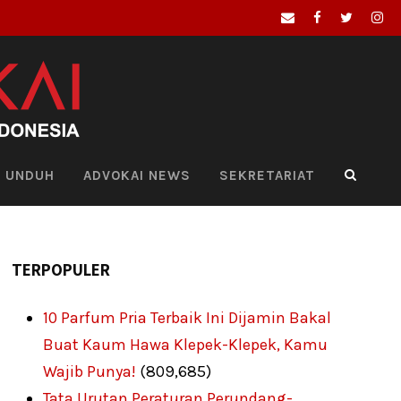
UNDUH
ADVOKAI NEWS
SEKRETARIAT
TERPOPULER
10 Parfum Pria Terbaik Ini Dijamin Bakal
Buat Kaum Hawa Klepek-Klepek, Kamu
Wajib Punya!
(809,685)
Tata Urutan Peraturan Perundang-