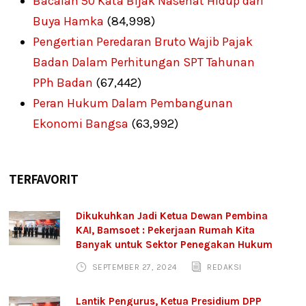
Bacalah 50 Kata Bijak Nasehat Hidup dari
Buya Hamka
(84,998)
Pengertian Peredaran Bruto Wajib Pajak
Badan Dalam Perhitungan SPT Tahunan
PPh Badan
(67,442)
Peran Hukum Dalam Pembangunan
Ekonomi Bangsa
(63,992)
TERFAVORIT
Dikukuhkan Jadi Ketua Dewan Pembina
KAI, Bamsoet : Pekerjaan Rumah Kita
Banyak untuk Sektor Penegakan Hukum
SEPTEMBER 27, 2024
REDAKSI
Lantik Pengurus, Ketua Presidium DPP