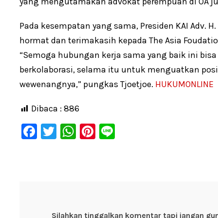
yang mengutamakan advokat perempuan di OA jug
Pada kesempatan yang sama, Presiden KAI Adv. H
hormat dan terimakasih kepada The Asia Foudatio
“Semoga hubungan kerja sama yang baik ini bisa 
berkolaborasi, selama itu untuk menguatkan posi
wewenangnya,” pungkas Tjoetjoe.
HUKUMONLINE
Dibaca :
886
F
T
W
Pi
Li
a
wi
h
nt
n
c
tt
at
er
e
e
er
s
e
b
A
st
o
p
Silahkan tinggalkan komentar tapi jangan gu