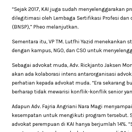
“Sejak 2017, KAI juga sudah menyelenggarakan p
dilegitimasi oleh Lembaga Sertifikasi Profesi dan 
(BNSP),” Pheo melanjutkan.
Sementara itu, VP TM. Lutfhi Yazid menekankan str
dengan kampus, NGO, dan CSO untuk menyelengg
Sebagai advokat muda, Adv. Rickjanto Jaksen Moni
akan ada kolaborasi intens antarorganisasi advo
perhatian kepada advokat muda. “Era sekarang b
berharap tidak mewarisi konflik-konflik senior y
Adapun Adv. Fajria Angriani Nara Magi menyampai
kesempatan untuk mengikuti program tersebut. Se
advokat perempuan di KAI hanya berjumlah 14%.