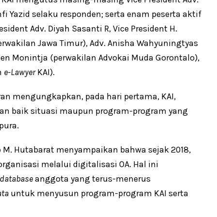
fi Yazid selaku responden; serta enam peserta aktif
sident Adv. Diyah Sasanti R, Vice President H.
Perwakilan Jawa Timur), Adv. Anisha Wahyuningtyas
ksen Monintja (perwakilan Advokai Muda Gorontalo),
m
e-Lawyer
KAI).
dran mengungkapkan, pada hari pertama, KAI,
ngan baik situasi maupun program-program yang
pura.
eo M. Hutabarat menyampaikan bahwa sejak 2018,
ganisasi melalui digitalisasi OA. Hal ini
database
anggota yang terus-menerus
ata
untuk menyusun program-program KAI serta