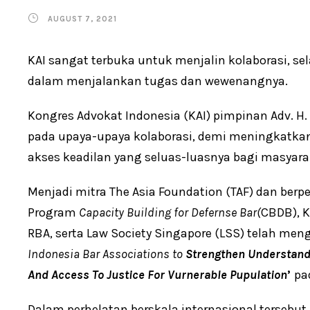
AUGUST 7, 2021
KAI sangat terbuka untuk menjalin kolaborasi, se
dalam menjalankan tugas dan wewenangnya.
Kongres Advokat Indonesia (KAI) pimpinan Adv. H.
pada upaya-upaya kolaborasi, demi meningkatka
akses keadilan yang seluas-luasnya bagi masyara
Menjadi mitra The Asia Foundation (TAF) dan berp
Program
Capacity Building for Defernse Bar(
CBDB), K
RBA, serta Law Society Singapore (LSS) telah meng
Indonesia Bar Associations to
Strengthen Understandi
And Access To Justice For Vurnerable Pupulation
’
pa
Dalam perhelatan berskala internasional tersebu