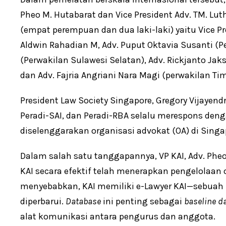
Pheo M. Hutabarat dan Vice President Adv. TM. Luth
(empat perempuan dan dua laki-laki) yaitu Vice Pre
Aldwin Rahadian M, Adv. Puput Oktavia Susanti (
(Perwakilan Sulawesi Selatan), Adv. Rickjanto Ja
dan Adv. Fajria Angriani Nara Magi (perwakilan Ti
President Law Society Singapore, Gregory Vijayen
Peradi-SAI, dan Peradi-RBA selalu merespons de
diselenggarakan organisasi advokat (OA) di Singa
Dalam salah satu tanggapannya, VP KAI, Adv. Ph
KAI secara efektif telah menerapkan pengelolaan or
menyebabkan, KAI memiliki e-Lawyer KAI—sebuah
diperbarui.
Database
ini penting sebagai
baseline d
alat komunikasi antara pe­ngurus dan anggota.