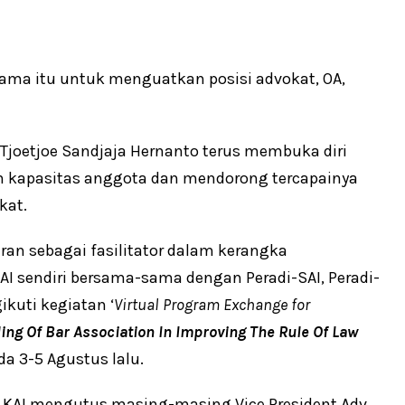
lama itu untuk menguatkan posisi advokat, OA,
 Tjoetjoe Sandjaja Hernanto terus membuka diri
n kapasitas anggota dan mendorong tercapainya
kat.
eran sebagai fasilitator dalam kerangka
AI sendiri bersama-sama dengan Peradi-SAI, Peradi-
ikuti kegiatan ‘
Virtual Program Exchange for
ng Of Bar Association In Improving The Rule Of Law
da 3-5 Agustus lalu.
t, KAI mengutus masing-masing Vice President Adv.