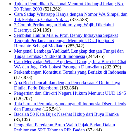
Tujuan Pendidikan Nasional Menurut Undang-Undang No.
20 Tahun 2003
(521,262)
Cara Sadap Whatsapp Hanya dengan Nomor WA Simpel dan
Tak ketahuan, Cobain Yuk …
(373,588)
2 Contoh Perlindungan Hukum yang Wajib Diketahui
Dasarnya
(294,109)
Sembilan Hakim MK & Prof. Denny Indrayana Sepakat
Tempuh Perdamaian dengan Menunjuk Dr. Tjoetjoe S
Hernanto Sebagai Mediator
(285,942)
Mengenal Lembaga Yudikatif, Lengkap dengan Fungsi dan
Tugas Lembaga Yudikatif di Indonesia
(244,475)
Cara Menyadap WhatsApp lewat Google, bisa Baca Isi Chat
WA dan Juga Cek Lokasi Pasangan Diam-diam
(233,979)
Perkembangan Konstitusi Tertulis yang Berlaku di Indonesia
(177,878)
Apa Beda Pencabulan dengan Pemerkosaan? Definisinya
Dinilai Perlu Diperbarui
(163,864)
Pengertian dan Ciri-ciri Negara Hukum Menurut UUD 1945
(126,707)
Tata Urutan Perundang-undangan di Indonesia Disertai Jenis
dan Fungsinya
(126,541)
Bacalah 50 Kata Bijak Nasehat Hidup dari Buya Hamka
(85,105)
Pengertian Peredaran Bruto Wajib Pajak Badan Dalam
Perhitungan SPT Tahunan PPh Badan
(67,444)