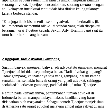
diperlukan sebuah satuan nilai khusus untuk mengukur kualitas
seorang advokat. Tjoetjoe mencontohkan, seorang
curator
dengan
ahli kekayaan intelektual tentu tidak bisa diukur keunggulannya
karena berbeda standar.
“Kita juga tidak bisa menilai seorang advokat itu berkualitas jika
belum pernah memenuhi nilai-nilai standar yang telah disepakati
bersama,” urai Tjoetjoe kepada Sekum Adv. Ibrahim yang saat itu
turut hadir berbincang bersama.
Anggapan Jadi Advokat Gampang
Saat ini banyak anggapan bahwa jadi advokat itu gampang, menurut
Tjoetjoe hal ini tidak sepenuhnya benar. “Jadi advokat gampang?
Tidak gampang, kelihatannya saja yang gampang, hal ini karena
semakin hari semakin banyak orang yang jadi advokat, sehingga
seolah-olah terkesan gampang, padahal tidak,” tukas Tjoetjoe.
Namun pada kenyataannya, pertambahan jumlah advokat di
Indonesia belum mampu melayani akses keadilan yang harus
didapatkan oleh masyarakat. Sebagai contoh Tjoetjoe menjelaskan
di Amerika satu orang advokat melayani empat ratus rakyat di sana,