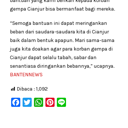
bantuan yang kami berikan kepada korban
gempa Cianjur bisa bermanfaat bagi mereka.
“Semoga bantuan ini dapat meringankan
beban dari saudara-saudara kita di Cianjur
baik dalam bentuk apapun. Mari sama-sama
juga kita doakan agar para korban gempa di
Cianjur dapat selalu tabah, sabar dan
senantiasa diringankan bebannya,” ucapnya.
BANTENNEWS
Dibaca :
1,092
F
T
W
Pi
Li
a
wi
h
nt
n
c
tt
at
er
e