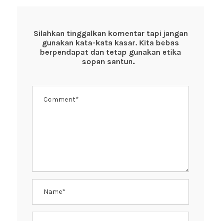
e
er
s
e
b
A
st
o
p
Silahkan tinggalkan komentar tapi jangan
gunakan kata-kata kasar. Kita bebas
o
p
berpendapat dan tetap gunakan etika
k
sopan santun.