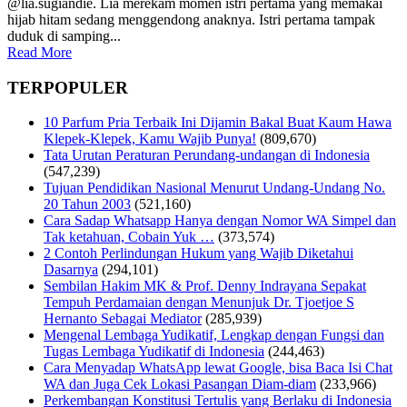
@lia.sugiandie. Lia merekam momen istri pertama yang memakai
hijab hitam sedang menggendong anaknya. Istri pertama tampak
duduk di samping...
Read More
TERPOPULER
10 Parfum Pria Terbaik Ini Dijamin Bakal Buat Kaum Hawa
Klepek-Klepek, Kamu Wajib Punya!
(809,670)
Tata Urutan Peraturan Perundang-undangan di Indonesia
(547,239)
Tujuan Pendidikan Nasional Menurut Undang-Undang No.
20 Tahun 2003
(521,160)
Cara Sadap Whatsapp Hanya dengan Nomor WA Simpel dan
Tak ketahuan, Cobain Yuk …
(373,574)
2 Contoh Perlindungan Hukum yang Wajib Diketahui
Dasarnya
(294,101)
Sembilan Hakim MK & Prof. Denny Indrayana Sepakat
Tempuh Perdamaian dengan Menunjuk Dr. Tjoetjoe S
Hernanto Sebagai Mediator
(285,939)
Mengenal Lembaga Yudikatif, Lengkap dengan Fungsi dan
Tugas Lembaga Yudikatif di Indonesia
(244,463)
Cara Menyadap WhatsApp lewat Google, bisa Baca Isi Chat
WA dan Juga Cek Lokasi Pasangan Diam-diam
(233,966)
Perkembangan Konstitusi Tertulis yang Berlaku di Indonesia