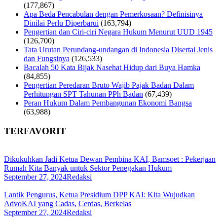
(177,867)
Apa Beda Pencabulan dengan Pemerkosaan? Definisinya
Dinilai Perlu Diperbarui
(163,794)
Pengertian dan Ciri-ciri Negara Hukum Menurut UUD 1945
(126,700)
Tata Urutan Perundang-undangan di Indonesia Disertai Jenis
dan Fungsinya
(126,533)
Bacalah 50 Kata Bijak Nasehat Hidup dari Buya Hamka
(84,855)
Pengertian Peredaran Bruto Wajib Pajak Badan Dalam
Perhitungan SPT Tahunan PPh Badan
(67,439)
Peran Hukum Dalam Pembangunan Ekonomi Bangsa
(63,988)
TERFAVORIT
Dikukuhkan Jadi Ketua Dewan Pembina KAI, Bamsoet : Pekerjaan
Rumah Kita Banyak untuk Sektor Penegakan Hukum
September 27, 2024
Redaksi
Lantik Pengurus, Ketua Presidium DPP KAI: Kita Wujudkan
AdvoKAI yang Cadas, Cerdas, Berkelas
September 27, 2024
Redaksi