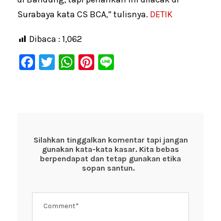
Surabaya kata CS BCA,” tulisnya.
DETIK
Dibaca :
1,062
F
T
W
Pi
Li
a
wi
h
nt
n
c
tt
at
er
e
e
er
s
e
b
A
st
o
p
Silahkan tinggalkan komentar tapi jangan
gunakan kata-kata kasar. Kita bebas
o
p
berpendapat dan tetap gunakan etika
k
sopan santun.