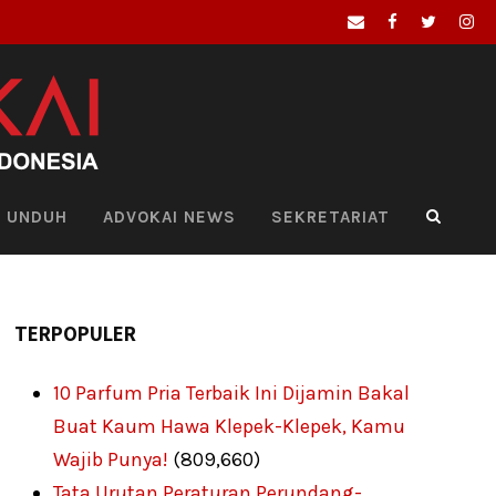
UNDUH
ADVOKAI NEWS
SEKRETARIAT
TERPOPULER
10 Parfum Pria Terbaik Ini Dijamin Bakal
Buat Kaum Hawa Klepek-Klepek, Kamu
Wajib Punya!
(809,660)
Tata Urutan Peraturan Perundang-