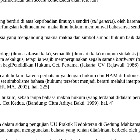
ang berdiri di atas kepribadian ilmunya sendiri (
sui generis
), oleh karen
erfungsian keilmuannya, maka ilmu hukum mempunyai bahasanya sendi
sia yang mengandung makna-makna dan simbol-simbol hukum baik dalam
ogi (ilmu asal-usul kata), semantik (ilmu arti kata) maupun sintaksis
a sekaligus, tetapi ia wajib mempergunakan segala sarana
hardware
(
bagiPendidikan Hukum, Cet. Pertama, (Jakarta: CV. Rajawali, 1986), 
ara ahli hukum karena perhatiannya dengan hukum dan HAM di Indonesi
a set simbolisme bahasa (hukum) tersebut menjadi berarti melalui inte
 HUMA, 2002), hal. 225]
asa hukum, sebab tanpa bahasa makna hukum (yang terdapat didalam pe
, Cet.Kedua, (Bandung: Citra Aditya Bakti, 1999), hal. 4]
asa dalam sidang pengujian UU Praktik Kedokteran di Gedung Mahkam
Jangan sampai menggunakan bahasa yang rentan ditafsirkan berbeda oleh