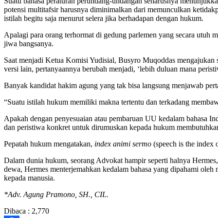
Suatu bahasa peraturan perundang-undangan seharusnya menunjukkan
potensi multitafsir harusnya diminimalkan dari memunculkan ketidak
istilah begitu saja menurut selera jika berhadapan dengan hukum.
Apalagi para orang terhormat di gedung parlemen yang secara utuh 
jiwa bangsanya.
Saat menjadi Ketua Komisi Yudisial, Busyro Muqoddas mengajukan sa
versi lain, pertanyaannya berubah menjadi, ‘lebih duluan mana perist
Banyak kandidat hakim agung yang tak bisa langsung menjawab pert
“Suatu istilah hukum memiliki makna tertentu dan terkadang membaw
Apakah dengan penyesuaian atau pembaruan UU kedalam bahasa Indone
dan peristiwa konkret untuk dirumuskan kepada hukum membutuhkan k
Pepatah hukum mengatakan,
index animi sermo
(speech is the index 
Dalam dunia hukum, seorang Advokat hampir seperti halnya Hermes
dewa, Hermes menterjemahkan kedalam bahasa yang dipahami oleh m
kepada manusia.
*Adv. Agung Pramono, SH., CIL.
Dibaca :
2,770