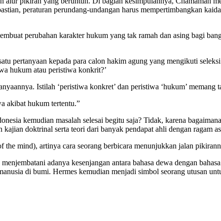
 alur pikiran yang beruntun. Di bagian kesimpulannya, Chamamah me
pastian, peraturan perundang-undangan harus mempertimbangkan kaidah
membuat perubahan karakter hukum yang tak ramah dan asing bagi bang
tu pertanyaan kepada para calon hakim agung yang mengikuti seleksi
iwa hukum atau peristiwa konkrit?’
anyaannya. Istilah ‘peristiwa konkret’ dan peristiwa ‘hukum’ meman
a akibat hukum tertentu.”
sia kemudian masalah selesai begitu saja? Tidak, karena bagaimanapu
ajian doktrinal serta teori dari banyak pendapat ahli dengan ragam 
of the mind), artinya cara seorang berbicara menunjukkan jalan pikiran
, menjembatani adanya kesenjangan antara bahasa dewa dengan bahas
anusia di bumi. Hermes kemudian menjadi simbol seorang utusan un