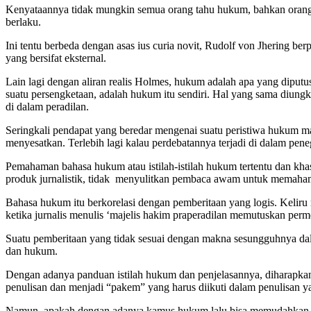
Kenyataannya tidak mungkin semua orang tahu hukum, bahkan orang 
berlaku.
Ini tentu berbeda dengan asas ius curia novit, Rudolf von Jhering b
yang bersifat eksternal.
Lain lagi dengan aliran realis Holmes, hukum adalah apa yang diput
suatu persengketaan, adalah hukum itu sendiri. Hal yang sama diun
di dalam peradilan.
Seringkali pendapat yang beredar mengenai suatu peristiwa hukum ma
menyesatkan. Terlebih lagi kalau perdebatannya terjadi di dalam p
Pemahaman bahasa hukum atau istilah-istilah hukum tertentu dan kh
produk jurnalistik, tidak menyulitkan pembaca awam untuk memahami
Bahasa hukum itu berkorelasi dengan pemberitaan yang logis. Kelir
ketika jurnalis menulis ‘majelis hakim praperadilan memutuskan permo
Suatu pemberitaan yang tidak sesuai dengan makna sesungguhnya dalam
dan hukum.
Dengan adanya panduan istilah hukum dan penjelasannya, diharapkan
penulisan dan menjadi “pakem” yang harus diikuti dalam penulisan 
Namun, apakah dengan adanya kamus hukum lalu bisa memudahkan pe