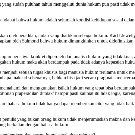
yang sudah puluhan tahun menggeluti dunia hukum pun pasti tidak m
erpendapat bahwa hukum adalah sejumlah kondisi kehidupan sosial dalam 
uskan oleh peradilan, itulah yang diartikan sebagai hukum. Karl Llew
gkapkan oleh Salmond bahwa hukum dimungkinkan untuk didefinisikan s
upun peristiwa konkret diperoleh dari analisa hukum yang tidak kuat,
enegakan hukum maka akan berdampak pada tidak adanya kepastian huk
as menjadi sebuah tugas khusus bagi manusia hukum terutama untuk me
 apa maksud sebenarnya, bahkan bisa jadi secara pragmatis mencerna 
u memahami dan menggunakan istilah hukum yang tepat bisa berdampak
honan praperadilan ditolak’ hampir pasti kalimat itu tidak logis, kare
 bahasa hukum tidak hanya dapat memberikan citra yang tidak baik bag
 penulis yang bukan orang hukum tidak menjerumuskan makna dan kepa
yang berkaitan dengan bahasa hukum.
mberitaan dan secara kontekstual akan relevan?