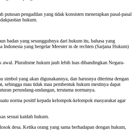
ah putusan pengadilan yang tidak konsisten menerapkan pasal-pasal
idakpastian hukum.
un badan yang sesungguhnya dari hukum itu, bahasa yang
sa Indonesia yang bergelar Meester in de rechten (Sarjana Hukum)
k awal. Pluralisme hukum jauh lebih luas dibandingkan Negara-
au simbol yang akan digunakannya, dan harusnya diterima dengan
at, sehingga mau tidak mau pembentuk hukum mestinya dapat
aturan perundang-undangan, terutama normanya.
atu norma positif kepada kelompok-kelompok masyarakat agar
kas sesuai kaidah hukum.
 pelosok desa. Ketika orang yang sama berhadapan dengan hukum,