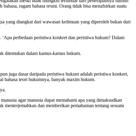
ngatakan meski tidak mungkin terhindar dari penerapannya namun
 bahasa, ragam bahasa resmi. Orang tidak bisa menafsirkan suatu
sa yang diangkat dari wawasan keilmuan yang diperoleh bukan dari
. ‘Apa perbedaan peristiwa konkret dan peristiwa hukum? Dalam
g tak ditemukan dalam kamus-kamus hukum.
n juga dasar daripada peristiwa hukum adalah peristiwa konkret,
asal bahasa teori hukumnya, banyak maxim hukum.
nya.
a manusia agar manusia dapat memahami apa yang dimaksudkan
tuk menterjemahkan dan memberikan pemahaman tentang sesuatu