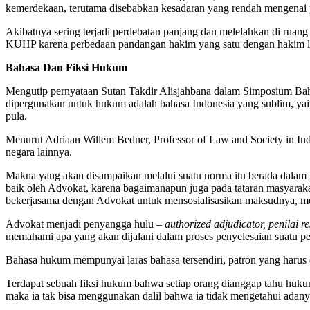
kemerdekaan, terutama disebabkan kesadaran yang rendah mengenai 
Akibatnya sering terjadi perdebatan panjang dan melelahkan di ruang
KUHP karena perbedaan pandangan hakim yang satu dengan hakim l
Bahasa Dan Fiksi Hukum
Mengutip pernyataan Sutan Takdir Alisjahbana dalam Simposium Ba
dipergunakan untuk hukum adalah bahasa Indonesia yang sublim, yaitu
pula.
Menurut Adriaan Willem Bedner, Professor of Law and Society in Ind
negara lainnya.
Makna yang akan disampaikan melalui suatu norma itu berada dalam 
baik oleh Advokat, karena bagaimanapun juga pada tataran masyara
bekerjasama dengan Advokat untuk mensosialisasikan maksudnya, 
Advokat menjadi penyangga hulu –
authorized adjudicator, penilai r
memahami apa yang akan dijalani dalam proses penyelesaian suatu p
Bahasa hukum mempunyai laras bahasa tersendiri, patron yang harus 
Terdapat sebuah fiksi hukum bahwa setiap orang dianggap tahu hukum
maka ia tak bisa menggunakan dalil bahwa ia tidak mengetahui adanya