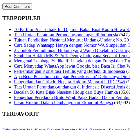
TERPOPULER
10 Parfum Pria Terbaik Ini Dijamin Bakal Buat Kaum Hawa 
Tata Urutan Peraturan Perundang-undangan di Indonesia
(547,
Tujuan Pendidikan Nasional Menurut Undang-Undang No. 20
Cara Sadap Whatsapp Hanya dengan Nomor WA Simpel dan T
2 Contoh Perlindungan Hukum yang Wajib Diketahui Dasarny
Sembilan Hakim MK & Prof. Denny Indrayana Sepakat Tempuh
Mengenal Lembaga Yudikatif, Lengkap dengan Fungsi dan Tug
Cara Menyadap WhatsApp lewat Google, bisa Baca Isi Chat 
Perkembangan Konstitusi Tertulis yang Berlaku di Indonesia
(
Apa Beda Pencabulan dengan Pemerkosaan? Definisinya Dinila
Pengertian dan Ciri-ciri Negara Hukum Menurut UUD 1945
(
Tata Urutan Perundang-undangan di Indonesia Disertai Jenis d
Bacalah 50 Kata Bijak Nasehat Hidup dari Buya Hamka
(85,0
Pengertian Peredaran Bruto Wajib Pajak Badan Dalam Perhi
Peran Hukum Dalam Pembangunan Ekonomi Bangsa
(63,992)
TERFAVORIT