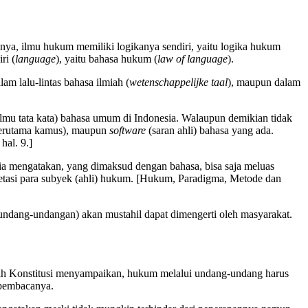
anya, ilmu hukum memiliki logikanya sendiri, yaitu logika hukum
ri (
language
), yaitu bahasa hukum (
law of language
).
 lalu-lintas bahasa ilmiah (
wetenschappelijke taal
), maupun dalam
 (ilmu tata kata) bahasa umum di Indonesia. Walaupun demikian tidak
terutama kamus), maupun
software
(saran ahli) bahasa yang ada.
hal. 9.]
a mengatakan, yang dimaksud dengan bahasa, bisa saja meluas
rpretasi para subyek (ahli) hukum. [Hukum, Paradigma, Metode dan
rundang-undangan) akan mustahil dapat dimengerti oleh masyarakat.
ah Konstitusi menyampaikan, hukum melalui undang-undang harus
 pembacanya.