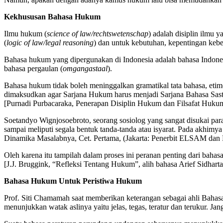
Kekhususan Bahasa Hukum
Ilmu hukum (
science of law/rechtswetenschap
) adalah disiplin ilmu y
(
logic of law/legal reasoning
) dan untuk kebutuhan, kepentingan keb
Bahasa hukum yang dipergunakan di Indonesia adalah bahasa Indone
bahasa pergaulan (
omgangastaal
).
Bahasa hukum tidak boleh meninggalkan gramatikal tata bahasa, etimol
dimaksudkan agar Sarjana Hukum harus menjadi Sarjana Bahasa Sastr
[Purnadi Purbacaraka, Penerapan Disiplin Hukum dan Filsafat Hukum 
Soetandyo Wignjosoebroto, seorang sosiolog yang sangat disukai p
sampai meliputi segala bentuk tanda-tanda atau isyarat. Pada akhimy
Dinamika Masalabnya, Cet. Pertama, (Jakarta: Penerbit ELSAM dan
Oleh karena itu tampilah dalam proses ini peranan penting dari bah
[J.J. Bruggink, “Refleksi Tentang Hukum”, alih bahasa Arief Sidharta
Bahasa Hukum Untuk Peristiwa Hukum
Prof. Siti Chamamah saat memberikan keterangan sebagai ahli Bah
menunjukkan watak aslinya yaitu jelas, tegas, teratur dan terukur. 