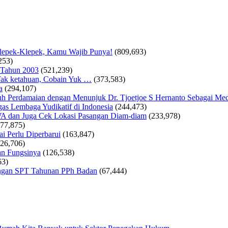
Klepek-Klepek, Kamu Wajib Punya!
(809,693)
253)
 Tahun 2003
(521,239)
ak ketahuan, Cobain Yuk …
(373,583)
a
(294,107)
 Perdamaian dengan Menunjuk Dr. Tjoetjoe S Hernanto Sebagai Med
as Lembaga Yudikatif di Indonesia
(244,473)
WA dan Juga Cek Lokasi Pasangan Diam-diam
(233,978)
177,875)
i Perlu Diperbarui
(163,847)
126,706)
an Fungsinya
(126,538)
63)
tungan SPT Tahunan PPh Badan
(67,444)