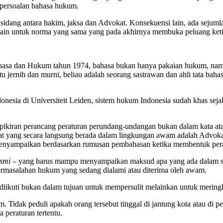
persoalan bahasa hukum.
 sidang antara hakim, jaksa dan Advokat. Konsekuensi lain, ada sejuml
ain untuk norma yang sama yang pada akhirnya membuka peluang ket
hasa dan Hukum tahun 1974, bahasa bukan hanya pakaian hukum, nam
 jernih dan murni, beliau adalah seorang sastrawan dan ahli tata baha
onesia di Universiteit Leiden, sistem hukum Indonesia sudah khas seja
pikiran perancang peraturan perundang-undangan bukan dalam kata at
kat yang secara langsung berada dalam lingkungan awam adalah Advok
menyampaikan berdasarkan rumusan pembahasan ketika membentuk per
esmi –
yang harus mampu menyampaikan maksud apa yang ada dalam su
ermasalahan hukum yang sedang dialami atau diterima oleh awam.
diikuti bukan dalam tujuan untuk mempersulit melainkan untuk mering
. Tidak peduli apakah orang tersebut tinggal di jantung kota atau di
 peraturan tertentu.