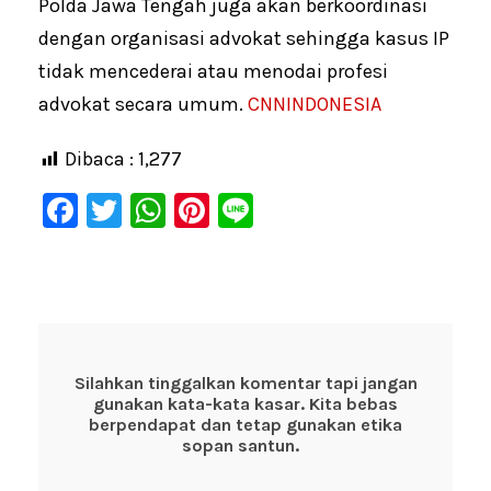
Polda Jawa Tengah juga akan berkoordinasi
dengan organisasi advokat sehingga kasus IP
tidak mencederai atau menodai profesi
advokat secara umum.
CNNINDONESIA
Dibaca :
1,277
F
T
W
Pi
Li
a
wi
h
nt
n
c
tt
at
er
e
e
er
s
e
b
A
st
o
p
Silahkan tinggalkan komentar tapi jangan
gunakan kata-kata kasar. Kita bebas
o
p
berpendapat dan tetap gunakan etika
k
sopan santun.