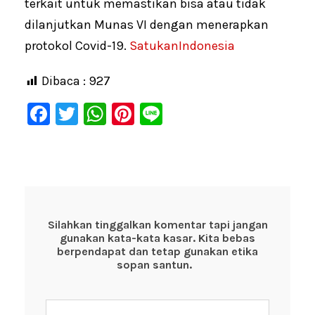
terkait untuk memastikan bisa atau tidak
dilanjutkan Munas VI dengan menerapkan
protokol Covid-19.
SatukanIndonesia
Dibaca :
927
F
T
W
Pi
Li
a
wi
h
nt
n
c
tt
at
er
e
e
er
s
e
b
A
st
o
p
Silahkan tinggalkan komentar tapi jangan
gunakan kata-kata kasar. Kita bebas
o
p
berpendapat dan tetap gunakan etika
k
sopan santun.