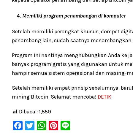
kepada operator penambang dari setiap Bitcoin ya
Memiliki program penambangan di komputer
Setelah memiliki perangkat khusus, dompet digi
penambang lain, sudah saatnya menambangkan 
Program ini nantinya menghubungkan Anda ke jar
banyak program gratis yang digunakan untuk men
hampir semua sistem operasional dan masing-ma
Setelah memiliki empat prinsip sebelumnya, ba
mining Bitcoin. Selamat mencoba!
DETIK
Dibaca :
1,559
F
T
W
Pi
Li