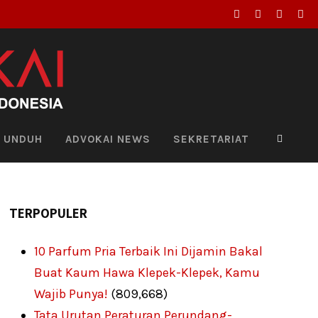
UNDUH
ADVOKAI NEWS
SEKRETARIAT
TERPOPULER
10 Parfum Pria Terbaik Ini Dijamin Bakal
Buat Kaum Hawa Klepek-Klepek, Kamu
Wajib Punya!
(809,668)
Tata Urutan Peraturan Perundang-