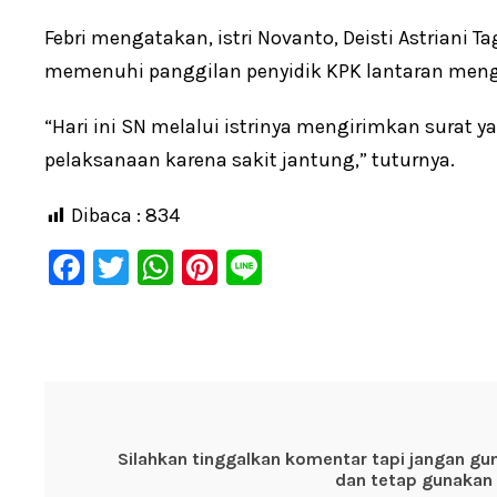
Febri mengatakan, istri Novanto, Deisti Astriani
memenuhi panggilan penyidik KPK lantaran men
“Hari ini SN melalui istrinya mengirimkan surat 
pelaksanaan karena sakit jantung,” tuturnya.
Dibaca :
834
F
T
W
Pi
Li
a
wi
h
nt
n
c
tt
at
er
e
e
er
s
e
b
A
st
o
p
Silahkan tinggalkan komentar tapi jangan gu
o
p
dan tetap gunakan 