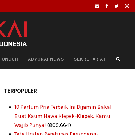
UNDUH
ADVOKAI NEWS
SEKRETARIAT
TERPOPULER
10 Parfum Pria Terbaik Ini Dijamin Bakal
Buat Kaum Hawa Klepek-Klepek, Kamu
Wajib Punya!
(809,664)
Tata Urutan Peraturan Perundang-