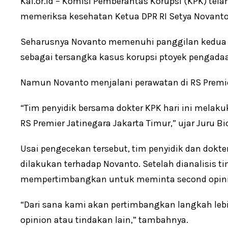
Kai.or.id – Komisi Pemberantas Korupsi (KPK) tel
memeriksa kesehatan Ketua DPR RI Setya Novanto 
Seharusnya Novanto memenuhi panggilan kedua 
sebagai tersangka kasus korupsi ptoyek pengadaan 
Namun Novanto menjalani perawatan di RS Premie
“Tim penyidik bersama dokter KPK hari ini melak
RS Premier Jatinegara Jakarta Timur,” ujar Juru Bi
Usai pengecekan tersebut, tim penyidik dan dok
dilakukan terhadap Novanto. Setelah dianalisis t
mempertimbangkan untuk meminta second opinion 
“Dari sana kami akan pertimbangkan langkah lebi
opinion atau tindakan lain,” tambahnya.