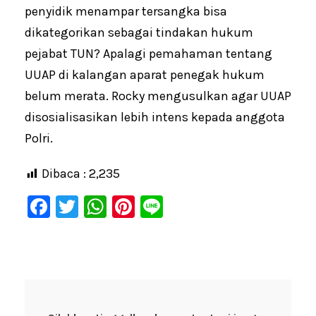
penyidik menampar tersangka bisa
dikategorikan sebagai tindakan hukum
pejabat TUN? Apalagi pemahaman tentang
UUAP di kalangan aparat penegak hukum
belum merata. Rocky mengusulkan agar UUAP
disosialisasikan lebih intens kepada anggota
Polri.
Dibaca :
2,235
F
T
W
Pi
Li
a
wi
h
nt
n
c
tt
at
er
e
e
er
s
e
b
A
st