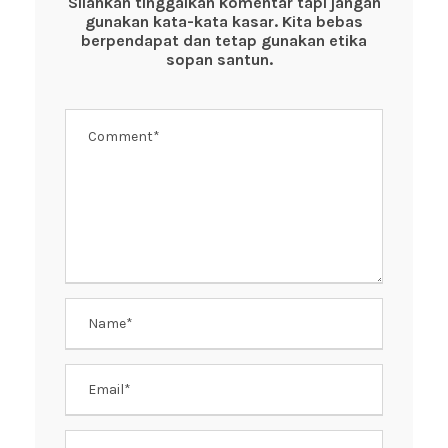
o
p
Silahkan tinggalkan komentar tapi jangan
gunakan kata-kata kasar. Kita bebas
o
p
berpendapat dan tetap gunakan etika
k
sopan santun.