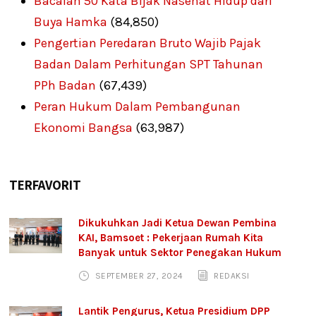
Bacalah 50 Kata Bijak Nasehat Hidup dari
Buya Hamka
(84,850)
Pengertian Peredaran Bruto Wajib Pajak
Badan Dalam Perhitungan SPT Tahunan
PPh Badan
(67,439)
Peran Hukum Dalam Pembangunan
Ekonomi Bangsa
(63,987)
TERFAVORIT
Dikukuhkan Jadi Ketua Dewan Pembina
KAI, Bamsoet : Pekerjaan Rumah Kita
Banyak untuk Sektor Penegakan Hukum
SEPTEMBER 27, 2024
REDAKSI
Lantik Pengurus, Ketua Presidium DPP