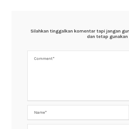
e
er
s
e
b
A
st
o
p
Silahkan tinggalkan komentar tapi jangan gu
o
p
dan tetap gunakan 
k