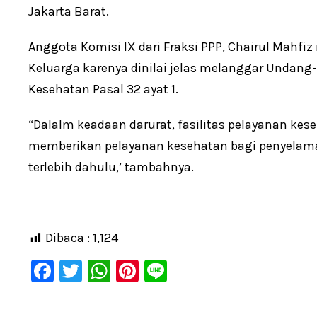
Jakarta Barat.
Anggota Komisi IX dari Fraksi PPP, Chairul Mahf
Keluarga karenya dinilai jelas melanggar Undan
Kesehatan Pasal 32 ayat 1.
“Dalalm keadaan darurat, fasilitas pelayanan ke
memberikan pelayanan kesehatan bagi penyelam
terlebih dahulu,’ tambahnya.
Dibaca :
1,124
F
T
W
Pi
Li
a
wi
h
nt
n
c
tt
at
er
e