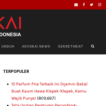
UNDUH
ADVOKAI NEWS
SEKRETARIAT
TERPOPULER
10 Parfum Pria Terbaik Ini Dijamin Bakal
Buat Kaum Hawa Klepek-Klepek, Kamu
Wajib Punya!
(809,667)
Tata Urutan Peraturan Perundang-