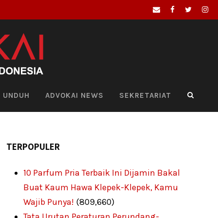
UNDUH
ADVOKAI NEWS
SEKRETARIAT
TERPOPULER
10 Parfum Pria Terbaik Ini Dijamin Bakal
Buat Kaum Hawa Klepek-Klepek, Kamu
Wajib Punya!
(809,660)
Tata Urutan Peraturan Perundang-