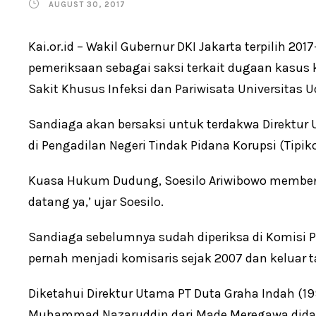
AUGUST 30, 2017
Kai.or.id – Wakil Gubernur DKI Jakarta terpilih 20
pemeriksaan sebagai saksi terkait dugaan kasu
Sakit Khusus Infeksi dan Pariwisata Universitas
Sandiaga akan bersaksi untuk terdakwa Direktur 
di Pengadilan Negeri Tindak Pidana Korupsi (Tipiko
Kuasa Hukum Dudung, Soesilo Ariwibowo membena
datang ya,’ ujar Soesilo.
Sandiaga sebelumnya sudah diperiksa di Komisi P
pernah menjadi komisaris sejak 2007 dan keluar t
Diketahui Direktur Utama PT Duta Graha Indah (
Muhammad Nazaruddin dari Made Meregawa didakw