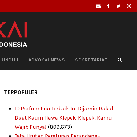
UNDUH
ADVOKAI NEWS
SEKRETARIAT
TERPOPULER
10 Parfum Pria Terbaik Ini Dijamin Bakal
Buat Kaum Hawa Klepek-Klepek, Kamu
Wajib Punya!
(809,673)
Tata Urutan Peraturan Perundang-