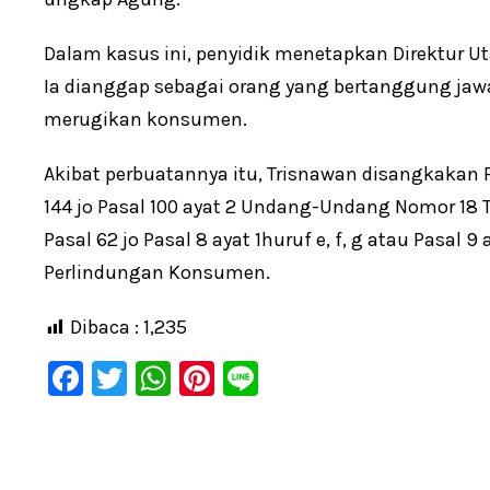
Dalam kasus ini, penyidik menetapkan Direktur U
Ia dianggap sebagai orang yang bertanggung jaw
merugikan konsumen.
Akibat perbuatannya itu, Trisnawan disangkakan 
144 jo Pasal 100 ayat 2 Undang-Undang Nomor 18 
Pasal 62 jo Pasal 8 ayat 1huruf e, f, g atau Pasal
Perlindungan Konsumen.
Dibaca :
1,235
F
T
W
Pi
Li
a
wi
h
nt
n
c
tt
at
er
e
e
er
s
e