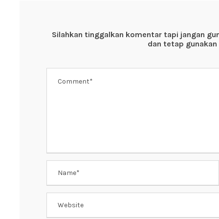
b
A
st
o
p
Silahkan tinggalkan komentar tapi jangan gu
o
p
dan tetap gunakan 
k