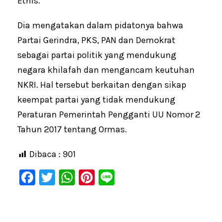
Etnis.
Dia mengatakan dalam pidatonya bahwa
Partai Gerindra, PKS, PAN dan Demokrat
sebagai partai politik yang mendukung
negara khilafah dan mengancam keutuhan
NKRI. Hal tersebut berkaitan dengan sikap
keempat partai yang tidak mendukung
Peraturan Pemerintah Pengganti UU Nomor 2
Tahun 2017 tentang Ormas.
Dibaca :
901
F
T
W
Pi
Li
a
wi
h
nt
n
c
tt
at
er
e