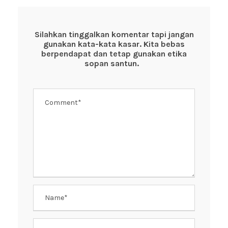
e
er
s
e
b
A
st
o
p
Silahkan tinggalkan komentar tapi jangan
gunakan kata-kata kasar. Kita bebas
o
p
berpendapat dan tetap gunakan etika
k
sopan santun.