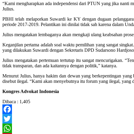
“Kami mengharapkan ada independensi dari PTUN yang jika nanti me
Julius.
PBHI telah melaporkan Suwardi ke KY dengan dugaan pelanggara
periode 2017-2019. Pelantikan ini dinilai tidak sah karena dala
Julius mengatakan lembaganya akan mengkaji ulang keabsahan prosedu
Keganjilan pertama adalah soal waktu pemilihan yang sangat singkat
yang dilakukan Suwardi dengan Sekretaris DPD Sudarsono Hardjos
Julius mengatakan pertemuan tertutup itu sangat mencurigakan. “T
tidak transparan, dan ada kaitannya dengan politik,” katanya.
Menurut Julius, hanya hakim dan dewan yang berkepentingan yang b
disebut ilegal. “Kami akan menyebutnya itu forum yang ilegal, yang 
Kongres Advokat Indonesia
Dibaca :
1,405
Facebook
Twitter