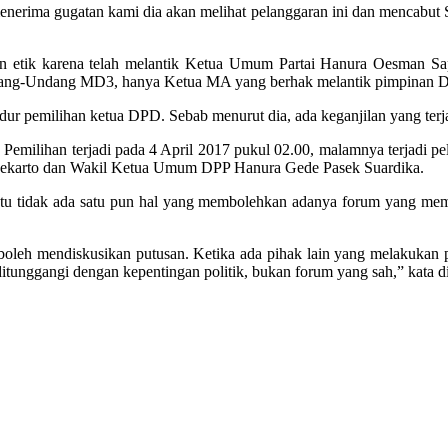
nerima gugatan kami dia akan melihat pelanggaran ini dan mencabut S
n etik karena telah melantik Ketua Umum Partai Hanura Oesman S
m Undang-Undang MD3, hanya Ketua MA yang berhak melantik pimpinan 
r pemilihan ketua DPD. Sebab menurut dia, ada keganjilan yang terja
. Pemilihan terjadi pada 4 April 2017 pukul 02.00, malamnya terjadi 
oekarto dan Wakil Ketua Umum DPP Hanura Gede Pasek Suardika.
entu tidak ada satu pun hal yang membolehkan adanya forum yang memb
oleh mendiskusikan putusan. Ketika ada pihak lain yang melakukan p
ditunggangi dengan kepentingan politik, bukan forum yang sah,” kata d