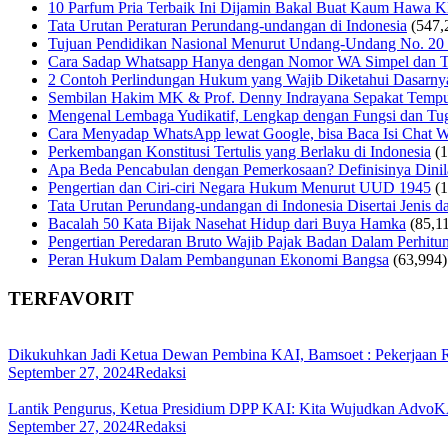
10 Parfum Pria Terbaik Ini Dijamin Bakal Buat Kaum Hawa 
Tata Urutan Peraturan Perundang-undangan di Indonesia
(547,
Tujuan Pendidikan Nasional Menurut Undang-Undang No. 20
Cara Sadap Whatsapp Hanya dengan Nomor WA Simpel dan T
2 Contoh Perlindungan Hukum yang Wajib Diketahui Dasarny
Sembilan Hakim MK & Prof. Denny Indrayana Sepakat Tempuh
Mengenal Lembaga Yudikatif, Lengkap dengan Fungsi dan Tug
Cara Menyadap WhatsApp lewat Google, bisa Baca Isi Chat 
Perkembangan Konstitusi Tertulis yang Berlaku di Indonesia
(
Apa Beda Pencabulan dengan Pemerkosaan? Definisinya Dinila
Pengertian dan Ciri-ciri Negara Hukum Menurut UUD 1945
(
Tata Urutan Perundang-undangan di Indonesia Disertai Jenis d
Bacalah 50 Kata Bijak Nasehat Hidup dari Buya Hamka
(85,1
Pengertian Peredaran Bruto Wajib Pajak Badan Dalam Perhi
Peran Hukum Dalam Pembangunan Ekonomi Bangsa
(63,994)
TERFAVORIT
Dikukuhkan Jadi Ketua Dewan Pembina KAI, Bamsoet : Pekerjaan
September 27, 2024
Redaksi
Lantik Pengurus, Ketua Presidium DPP KAI: Kita Wujudkan AdvoKA
September 27, 2024
Redaksi