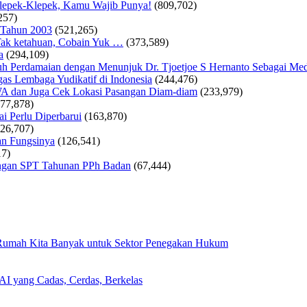
Klepek-Klepek, Kamu Wajib Punya!
(809,702)
257)
 Tahun 2003
(521,265)
ak ketahuan, Cobain Yuk …
(373,589)
a
(294,109)
 Perdamaian dengan Menunjuk Dr. Tjoetjoe S Hernanto Sebagai Med
as Lembaga Yudikatif di Indonesia
(244,476)
WA dan Juga Cek Lokasi Pasangan Diam-diam
(233,979)
177,878)
i Perlu Diperbarui
(163,870)
126,707)
an Fungsinya
(126,541)
17)
tungan SPT Tahunan PPh Badan
(67,444)
 Rumah Kita Banyak untuk Sektor Penegakan Hukum
I yang Cadas, Cerdas, Berkelas