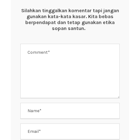
b
A
st
o
p
Silahkan tinggalkan komentar tapi jangan
gunakan kata-kata kasar. Kita bebas
o
p
berpendapat dan tetap gunakan etika
k
sopan santun.