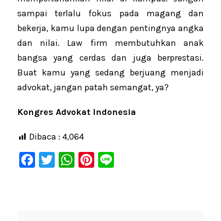
sampai terlalu fokus pada magang dan
bekerja, kamu lupa dengan pentingnya angka
dan nilai. Law firm membutuhkan anak
bangsa yang cerdas dan juga berprestasi.
Buat kamu yang sedang berjuang menjadi
advokat, jangan patah semangat, ya?
Kongres Advokat Indonesia
Dibaca :
4,064
F
T
W
Pi
Li
a
wi
h
nt
n
c
tt
at
er
e
e
er
s
e