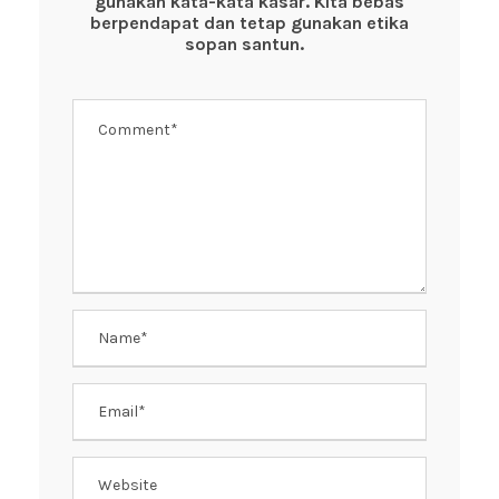
gunakan kata-kata kasar. Kita bebas
o
p
berpendapat dan tetap gunakan etika
k
sopan santun.