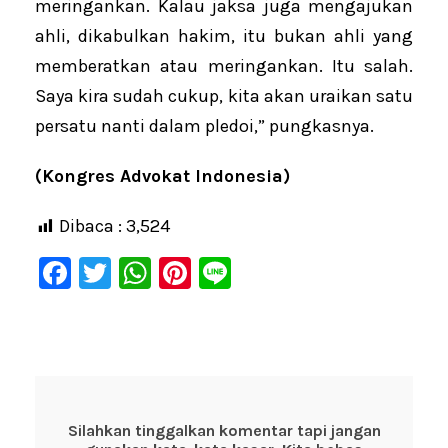
meringankan. Kalau jaksa juga mengajukan
ahli, dikabulkan hakim, itu bukan ahli yang
memberatkan atau meringankan. Itu salah.
Saya kira sudah cukup, kita akan uraikan satu
persatu nanti dalam pledoi,” pungkasnya.
(Kongres Advokat Indonesia)
Dibaca :
3,524
F
T
W
Pi
Li
a
wi
h
nt
n
c
tt
at
er
e
e
er
s
e
b
A
st
o
p
Silahkan tinggalkan komentar tapi jangan