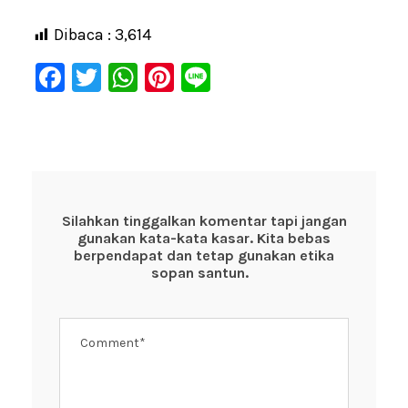
Dibaca :
3,614
F
T
W
Pi
Li
a
wi
h
nt
n
c
tt
at
er
e
e
er
s
e
b
A
st
o
p
Silahkan tinggalkan komentar tapi jangan
gunakan kata-kata kasar. Kita bebas
o
p
berpendapat dan tetap gunakan etika
k
sopan santun.