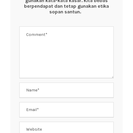
gunakan kata-kata kasar. Kita bebas
o
p
berpendapat dan tetap gunakan etika
k
sopan santun.