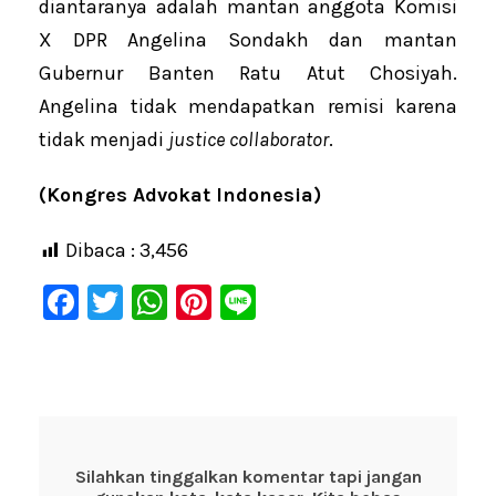
diantaranya adalah mantan anggota Komisi
X DPR Angelina Sondakh dan mantan
Gubernur Banten Ratu Atut Chosiyah.
Angelina tidak mendapatkan remisi karena
tidak menjadi
justice collaborator
.
(Kongres Advokat Indonesia)
Dibaca :
3,456
F
T
W
Pi
Li
a
wi
h
nt
n
c
tt
at
er
e
e
er
s
e
b
A
st
o
p
Silahkan tinggalkan komentar tapi jangan