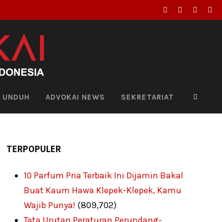
UNDUH
ADVOKAI NEWS
SEKRETARIAT
TERPOPULER
10 Parfum Pria Terbaik Ini Dijamin Bakal
Buat Kaum Hawa Klepek-Klepek, Kamu
Wajib Punya!
(809,702)
Tata Urutan Peraturan Perundang-