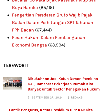
Bacalah 50 Kata Bijak Nasehat Hidup dari
Buya Hamka
(85,115)
Pengertian Peredaran Bruto Wajib Pajak
Badan Dalam Perhitungan SPT Tahunan
PPh Badan
(67,444)
Peran Hukum Dalam Pembangunan
Ekonomi Bangsa
(63,994)
TERFAVORIT
Dikukuhkan Jadi Ketua Dewan Pembina
KAI, Bamsoet : Pekerjaan Rumah Kita
Banyak untuk Sektor Penegakan Hukum
SEPTEMBER 27, 2024
REDAKSI
Lantik Pengurus, Ketua Presidium DPP KAI: Kita