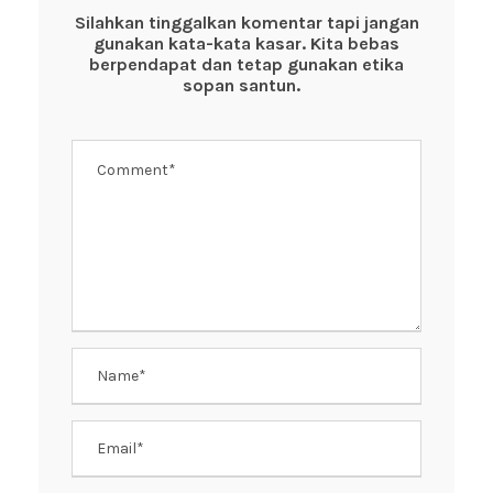
o
p
Silahkan tinggalkan komentar tapi jangan
gunakan kata-kata kasar. Kita bebas
o
p
berpendapat dan tetap gunakan etika
k
sopan santun.