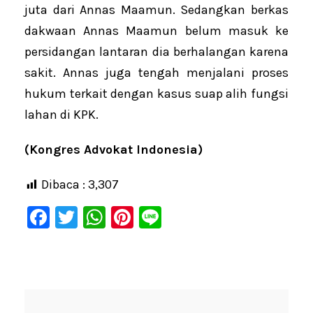
juta dari Annas Maamun. Sedangkan berkas
dakwaan Annas Maamun belum masuk ke
persidangan lantaran dia berhalangan karena
sakit. Annas juga tengah menjalani proses
hukum terkait dengan kasus suap alih fungsi
lahan di KPK.
(Kongres Advokat Indonesia)
Dibaca :
3,307
F
T
W
Pi
Li
a
wi
h
nt
n
c
tt
at
er
e
e
er
s
e
b
A
st