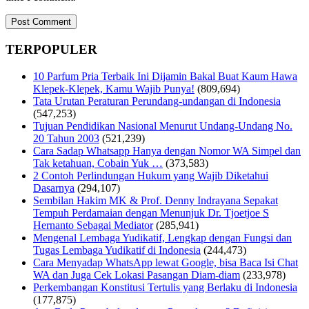
TERPOPULER
10 Parfum Pria Terbaik Ini Dijamin Bakal Buat Kaum Hawa
Klepek-Klepek, Kamu Wajib Punya!
(809,694)
Tata Urutan Peraturan Perundang-undangan di Indonesia
(547,253)
Tujuan Pendidikan Nasional Menurut Undang-Undang No.
20 Tahun 2003
(521,239)
Cara Sadap Whatsapp Hanya dengan Nomor WA Simpel dan
Tak ketahuan, Cobain Yuk …
(373,583)
2 Contoh Perlindungan Hukum yang Wajib Diketahui
Dasarnya
(294,107)
Sembilan Hakim MK & Prof. Denny Indrayana Sepakat
Tempuh Perdamaian dengan Menunjuk Dr. Tjoetjoe S
Hernanto Sebagai Mediator
(285,941)
Mengenal Lembaga Yudikatif, Lengkap dengan Fungsi dan
Tugas Lembaga Yudikatif di Indonesia
(244,473)
Cara Menyadap WhatsApp lewat Google, bisa Baca Isi Chat
WA dan Juga Cek Lokasi Pasangan Diam-diam
(233,978)
Perkembangan Konstitusi Tertulis yang Berlaku di Indonesia
(177,875)