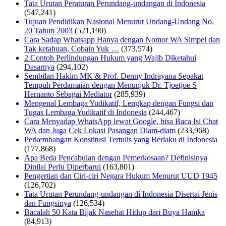
Tata Urutan Peraturan Perundang-undangan di Indonesia
(547,241)
Tujuan Pendidikan Nasional Menurut Undang-Undang No.
20 Tahun 2003
(521,190)
Cara Sadap Whatsapp Hanya dengan Nomor WA Simpel dan
Tak ketahuan, Cobain Yuk …
(373,574)
2 Contoh Perlindungan Hukum yang Wajib Diketahui
Dasarnya
(294,102)
Sembilan Hakim MK & Prof. Denny Indrayana Sepakat
Tempuh Perdamaian dengan Menunjuk Dr. Tjoetjoe S
Hernanto Sebagai Mediator
(285,939)
Mengenal Lembaga Yudikatif, Lengkap dengan Fungsi dan
Tugas Lembaga Yudikatif di Indonesia
(244,467)
Cara Menyadap WhatsApp lewat Google, bisa Baca Isi Chat
WA dan Juga Cek Lokasi Pasangan Diam-diam
(233,968)
Perkembangan Konstitusi Tertulis yang Berlaku di Indonesia
(177,868)
Apa Beda Pencabulan dengan Pemerkosaan? Definisinya
Dinilai Perlu Diperbarui
(163,801)
Pengertian dan Ciri-ciri Negara Hukum Menurut UUD 1945
(126,702)
Tata Urutan Perundang-undangan di Indonesia Disertai Jenis
dan Fungsinya
(126,534)
Bacalah 50 Kata Bijak Nasehat Hidup dari Buya Hamka
(84,913)