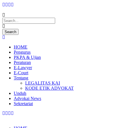
HOME
Pengurus
PKPA & Ujian
Peraturan
E-Lawyer
E-Court
Tentang
LEGALITAS KAI
KODE ETIK ADVOKAT
Unduh
Advokai News
Sekretariat