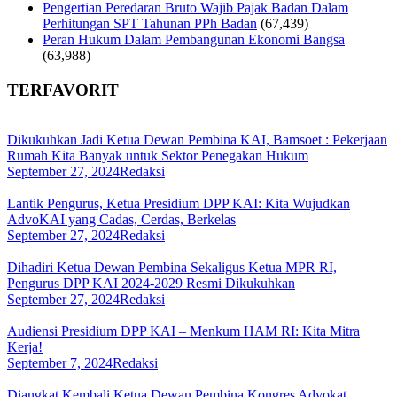
Pengertian Peredaran Bruto Wajib Pajak Badan Dalam
Perhitungan SPT Tahunan PPh Badan
(67,439)
Peran Hukum Dalam Pembangunan Ekonomi Bangsa
(63,988)
TERFAVORIT
Dikukuhkan Jadi Ketua Dewan Pembina KAI, Bamsoet : Pekerjaan
Rumah Kita Banyak untuk Sektor Penegakan Hukum
September 27, 2024
Redaksi
Lantik Pengurus, Ketua Presidium DPP KAI: Kita Wujudkan
AdvoKAI yang Cadas, Cerdas, Berkelas
September 27, 2024
Redaksi
Dihadiri Ketua Dewan Pembina Sekaligus Ketua MPR RI,
Pengurus DPP KAI 2024-2029 Resmi Dikukuhkan
September 27, 2024
Redaksi
Audiensi Presidium DPP KAI – Menkum HAM RI: Kita Mitra
Kerja!
September 7, 2024
Redaksi
Diangkat Kembali Ketua Dewan Pembina Kongres Advokat