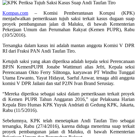
Kompas.com
– Komisi Pemberantasan Korupsi (KPK)
menjadwalkan pemeriksaan tujuh saksi terkait kasus dugaan suap
proyek pembangunan jalan di Maluku, di bawah Kementerian
Pekerjaan Umum dan Perumahan Rakyat (Kemen PUPR), Rabu
(10/5/2016).
Tersangka dalam kasus ini adalah mantan anggota Komisi V DPR
RI dari Fraksi PAN Andi Taufan Tiro.
Ketujuh saksi yang akan diperiksa adalah kepala seksi Perencanaan
BPJN KemenPUPR Jonabe Wattimuri alias Jefri, Kepala seksi
Perencanaan Okto Ferry Silitonga, karyawan PT Windhu Tunggal
Utama Erwanto, Yayat Hidayat, Saeful Anwar, tenaga ahli anggota
komisi V DPR Jailani dan staf P2JN Ivan Brand Serusiay.
“Mereka diperiksa sebagai saksi dalam pemeriksaan terkait proyek
di Kemen PUPR Tahun Anggaran 2016,” ujar Pelaksana Harian
Kepala Biro Humas KPK Yuyuk Andriati di Gedung KPK, Jakarta,
Rabu (11/5/2016).
Sebelumnya, KPK telah menetapkan Andi Taufan Tiro sebagai
tersangka, Rabu (27/4/2016), karena diduga menerima suap terkait
proyek pembangunan jalan di Maluku, di bawah Kementerian