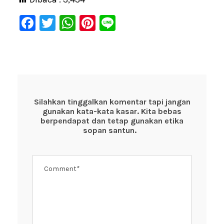
F
T
W
Pi
Li
a
wi
h
nt
n
c
tt
at
er
e
e
er
s
e
b
A
st
o
p
Silahkan tinggalkan komentar tapi jangan
gunakan kata-kata kasar. Kita bebas
o
p
berpendapat dan tetap gunakan etika
k
sopan santun.