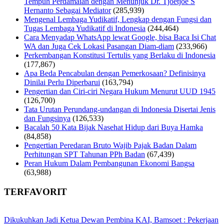
Tempuh Perdamaian dengan Menunjuk Dr. Tjoetjoe S
Hernanto Sebagai Mediator
(285,939)
Mengenal Lembaga Yudikatif, Lengkap dengan Fungsi dan
Tugas Lembaga Yudikatif di Indonesia
(244,464)
Cara Menyadap WhatsApp lewat Google, bisa Baca Isi Chat
WA dan Juga Cek Lokasi Pasangan Diam-diam
(233,966)
Perkembangan Konstitusi Tertulis yang Berlaku di Indonesia
(177,867)
Apa Beda Pencabulan dengan Pemerkosaan? Definisinya
Dinilai Perlu Diperbarui
(163,794)
Pengertian dan Ciri-ciri Negara Hukum Menurut UUD 1945
(126,700)
Tata Urutan Perundang-undangan di Indonesia Disertai Jenis
dan Fungsinya
(126,533)
Bacalah 50 Kata Bijak Nasehat Hidup dari Buya Hamka
(84,858)
Pengertian Peredaran Bruto Wajib Pajak Badan Dalam
Perhitungan SPT Tahunan PPh Badan
(67,439)
Peran Hukum Dalam Pembangunan Ekonomi Bangsa
(63,988)
TERFAVORIT
Dikukuhkan Jadi Ketua Dewan Pembina KAI, Bamsoet : Pekerjaan