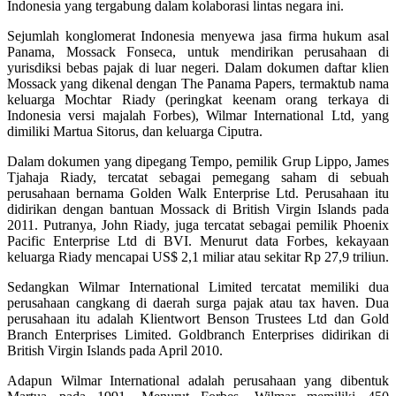
Indonesia yang tergabung dalam kolaborasi lintas negara ini.
Sejumlah konglomerat Indonesia menyewa jasa firma hukum asal
Panama, Mossack Fonseca, untuk mendirikan perusahaan di
yurisdiksi bebas pajak di luar negeri. Dalam dokumen daftar klien
Mossack yang dikenal dengan The Panama Papers, termaktub nama
keluarga Mochtar Riady (peringkat keenam orang terkaya di
Indonesia versi majalah Forbes), Wilmar International Ltd, yang
dimiliki Martua Sitorus, dan keluarga Ciputra.
Dalam dokumen yang dipegang Tempo, pemilik Grup Lippo, James
Tjahaja Riady, tercatat sebagai pemegang saham di sebuah
perusahaan bernama Golden Walk Enterprise Ltd. Perusahaan itu
didirikan dengan bantuan Mossack di British Virgin Islands pada
2011. Putranya, John Riady, juga tercatat sebagai pemilik Phoenix
Pacific Enterprise Ltd di BVI. Menurut data Forbes, kekayaan
keluarga Riady mencapai US$ 2,1 miliar atau sekitar Rp 27,9 triliun.
Sedangkan Wilmar International Limited tercatat memiliki dua
perusahaan cangkang di daerah surga pajak atau tax haven. Dua
perusahaan itu adalah Klientwort Benson Trustees Ltd dan Gold
Branch Enterprises Limited. Goldbranch Enterprises didirikan di
British Virgin Islands pada April 2010.
Adapun Wilmar International adalah perusahaan yang dibentuk