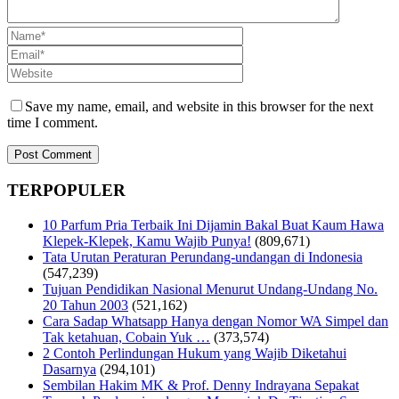
Save my name, email, and website in this browser for the next
time I comment.
TERPOPULER
10 Parfum Pria Terbaik Ini Dijamin Bakal Buat Kaum Hawa
Klepek-Klepek, Kamu Wajib Punya!
(809,671)
Tata Urutan Peraturan Perundang-undangan di Indonesia
(547,239)
Tujuan Pendidikan Nasional Menurut Undang-Undang No.
20 Tahun 2003
(521,162)
Cara Sadap Whatsapp Hanya dengan Nomor WA Simpel dan
Tak ketahuan, Cobain Yuk …
(373,574)
2 Contoh Perlindungan Hukum yang Wajib Diketahui
Dasarnya
(294,101)
Sembilan Hakim MK & Prof. Denny Indrayana Sepakat