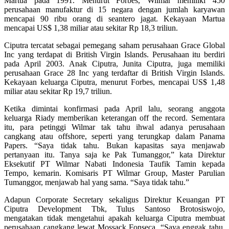
Martua pada 1991. Menurut Forbes, Wilmar memiliki 450
perusahaan manufaktur di 15 negara dengan jumlah karyawan
mencapai 90 ribu orang di seantero jagat. Kekayaan Martua
mencapai US$ 1,38 miliar atau sekitar Rp 18,3 triliun.
Ciputra tercatat sebagai pemegang saham perusahaan Grace Global
Inc yang terdapat di British Virgin Islands. Perusahaan itu berdiri
pada April 2003. Anak Ciputra, Junita Ciputra, juga memiliki
perusahaan Grace 28 Inc yang terdaftar di British Virgin Islands.
Kekayaan keluarga Ciputra, menurut Forbes, mencapai US$ 1,48
miliar atau sekitar Rp 19,7 triliun.
Ketika dimintai konfirmasi pada April lalu, seorang anggota
keluarga Riady memberikan keterangan off the record. Sementara
itu, para petinggi Wilmar tak tahu ihwal adanya perusahaan
cangkang atau offshore, seperti yang terungkap dalam Panama
Papers. “Saya tidak tahu. Bukan kapasitas saya menjawab
pertanyaan itu. Tanya saja ke Pak Tumanggor,” kata Direktur
Eksekutif PT Wilmar Nabati Indonesia Taufik Tamin kepada
Tempo, kemarin. Komisaris PT Wilmar Group, Master Parulian
Tumanggor, menjawab hal yang sama. “Saya tidak tahu.”
Adapun Corporate Secretary sekaligus Direktur Keuangan PT
Ciputra Development Tbk, Tulus Santoso Brotosiswojo,
mengatakan tidak mengetahui apakah keluarga Ciputra membuat
perusahaan cangkang lewat Mossack Fonseca. “Saya enggak tahu,