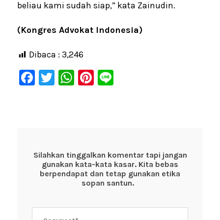
beliau kami sudah siap,” kata Zainudin.
(Kongres Advokat Indonesia)
Dibaca :
3,246
F
T
W
Pi
Li
a
wi
h
nt
n
c
tt
at
er
e
e
er
s
e
b
A
st
o
p
Silahkan tinggalkan komentar tapi jangan
gunakan kata-kata kasar. Kita bebas
o
p
berpendapat dan tetap gunakan etika
k
sopan santun.