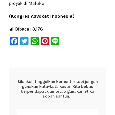
proyek di Maluku.
(Kongres Advokat Indonesia)
Dibaca :
3,178
F
T
W
Pi
Li
a
wi
h
nt
n
c
tt
at
er
e
e
er
s
e
b
A
st
o
p
Silahkan tinggalkan komentar tapi jangan
gunakan kata-kata kasar. Kita bebas
o
p
berpendapat dan tetap gunakan etika
k
sopan santun.