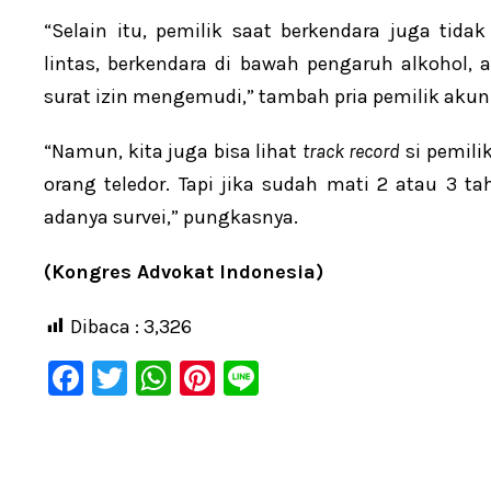
“Selain itu, pemilik saat berkendara juga tid
lintas, berkendara di bawah pengaruh alkohol
surat izin mengemudi,” tambah pria pemilik akun 
“Namun, kita juga bisa lihat
track record
si pemili
orang teledor. Tapi jika sudah mati 2 atau 3 ta
adanya survei,” pungkasnya.
(Kongres Advokat Indonesia)
Dibaca :
3,326
F
T
W
Pi
Li
a
wi
h
nt
n
c
tt
at
er
e
e
er
s
e