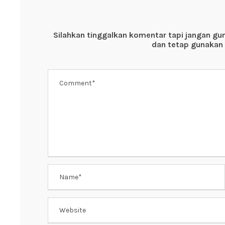
b
A
st
o
p
Silahkan tinggalkan komentar tapi jangan gu
o
p
dan tetap gunakan 
k