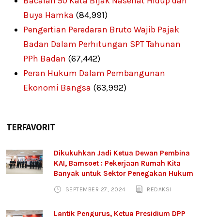
Bacalah 50 Kata Bijak Nasehat Hidup dari
Buya Hamka
(84,991)
Pengertian Peredaran Bruto Wajib Pajak
Badan Dalam Perhitungan SPT Tahunan
PPh Badan
(67,442)
Peran Hukum Dalam Pembangunan
Ekonomi Bangsa
(63,992)
TERFAVORIT
Dikukuhkan Jadi Ketua Dewan Pembina
KAI, Bamsoet : Pekerjaan Rumah Kita
Banyak untuk Sektor Penegakan Hukum
SEPTEMBER 27, 2024
REDAKSI
Lantik Pengurus, Ketua Presidium DPP