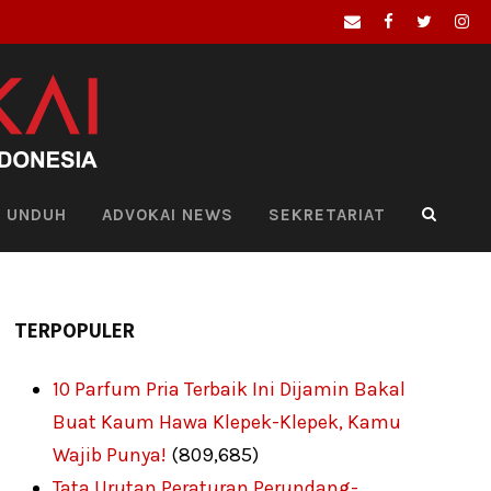
UNDUH
ADVOKAI NEWS
SEKRETARIAT
TERPOPULER
10 Parfum Pria Terbaik Ini Dijamin Bakal
Buat Kaum Hawa Klepek-Klepek, Kamu
Wajib Punya!
(809,685)
Tata Urutan Peraturan Perundang-