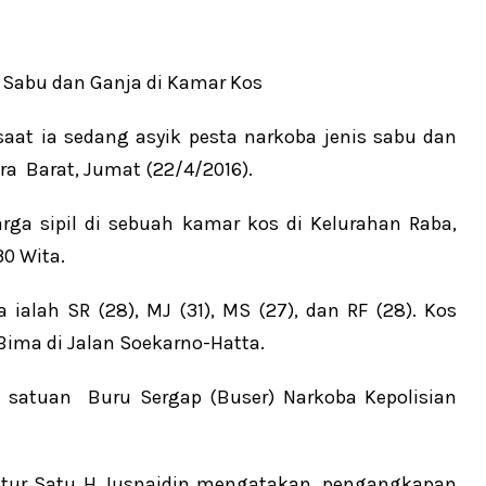
aat ia sedang asyik pesta narkoba jenis sabu dan
ra Barat, Jumat (22/4/2016).
rga sipil di sebuah kamar kos di Kelurahan Raba,
30 Wita.
a ialah SR (28), MJ (31), MS (27), dan RF (28). Kos
Bima di Jalan Soekarno-Hatta.
 satuan Buru Sergap (Buser) Narkoba Kepolisian
ektur Satu H Jusnaidin mengatakan, pengangkapan