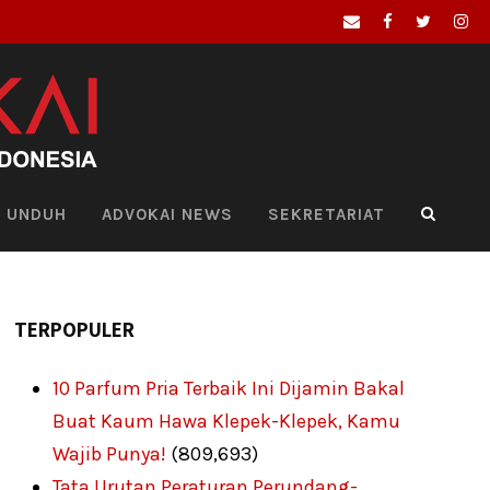
UNDUH
ADVOKAI NEWS
SEKRETARIAT
TERPOPULER
10 Parfum Pria Terbaik Ini Dijamin Bakal
Buat Kaum Hawa Klepek-Klepek, Kamu
Wajib Punya!
(809,693)
Tata Urutan Peraturan Perundang-