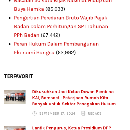
Bacalah 50 Kata Bijak Nasehat Hidup dari
Buya Hamka
(85,033)
Pengertian Peredaran Bruto Wajib Pajak
Badan Dalam Perhitungan SPT Tahunan
PPh Badan
(67,442)
Peran Hukum Dalam Pembangunan
Ekonomi Bangsa
(63,992)
TERFAVORIT
Dikukuhkan Jadi Ketua Dewan Pembina
KAI, Bamsoet : Pekerjaan Rumah Kita
Banyak untuk Sektor Penegakan Hukum
SEPTEMBER 27, 2024
REDAKSI
Lantik Pengurus, Ketua Presidium DPP